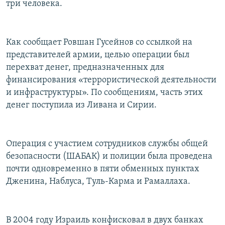
три человека.
РАСПИСАНИЕ ВЕЩАНИЯ
ПОДПИШИТЕСЬ НА РАССЫЛКУ
Как сообщает Ровшан Гусейнов со ссылкой на
представителей армии, целью операции был
СОЦИАЛЬНЫЕ СЕТИ
перехват денег, предназначенных для
финансирования «террористической деятельности
и инфраструктуры». По сообщениям, часть этих
денег поступила из Ливана и Сирии.
Все сайты РСЕ/РС
Операция с участием сотрудников службы общей
безопасности (ШАБАК) и полиции была проведена
почти одновременно в пяти обменных пунктах
Дженина, Наблуса, Туль-Карма и Рамаллаха.
В 2004 году Израиль конфисковал в двух банках