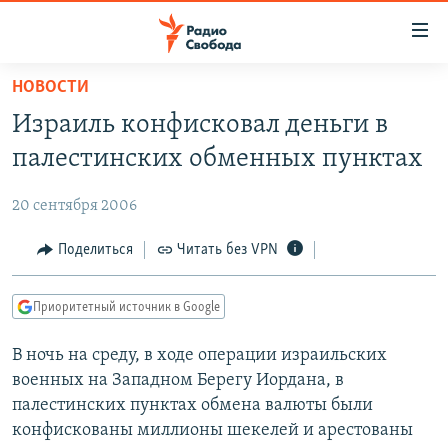
Ссылки
для
упрощенного
НОВОСТИ
ПРОГРАММЫ
доступа
Израиль конфисковал деньги в
ПОДКАСТЫ
Вернуться
палестинских обменных пунктах
к
АВТОРСКИЕ ПРОЕКТЫ
основному
20 сентября 2006
ЦИТАТЫ СВОБОДЫ
содержанию
Вернутся
МНЕНИЯ
Поделиться
Читать без VPN
к
КУЛЬТУРА
главной
Приоритетный источник в Google
навигации
IDEL.РЕАЛИИ
Вернутся
В ночь на среду, в ходе операции израильских
КАВКАЗ.РЕАЛИИ
к
военных на Западном Берегу Иордана, в
СЕВЕР.РЕАЛИИ
поиску
палестинских пунктах обмена валюты были
конфискованы миллионы шекелей и арестованы
СИБИРЬ.РЕАЛИИ