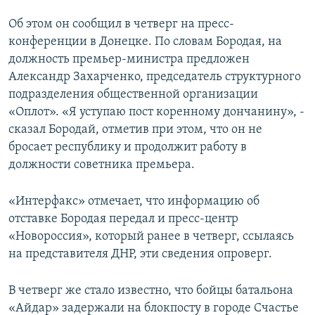
РАСПИСАНИЕ ВЕЩАНИЯ
Об этом он сообщил в четверг на пресс-
ПОДПИШИТЕСЬ НА РАССЫЛКУ
конференции в Донецке. По словам Бородая, на
должность премьер-министра предложен
Александр Захарченко, председатель структурного
СОЦИАЛЬНЫЕ СЕТИ
подразделения общественной организации
«Оплот». «Я уступаю пост коренному дончанину», -
сказал Бородай, отметив при этом, что он не
бросает республику и продолжит работу в
должности советника премьера.
Все сайты РСЕ/РС
«Интерфакс» отмечает, что информацию об
отставке Бородая передал и пресс-центр
«Новороссия», который ранее в четверг, ссылаясь
на представителя ДНР, эти сведения опроверг.
В четверг же стало известно, что бойцы батальона
«Айдар» задержали на блокпосту в городе Счастье