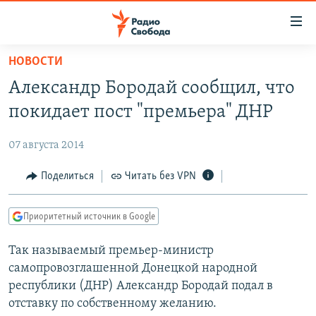
Ссылки
для
упрощенного
НОВОСТИ
ПРОГРАММЫ
доступа
Александр Бородай сообщил, что
ПОДКАСТЫ
Вернуться
покидает пост "премьера" ДНР
к
АВТОРСКИЕ ПРОЕКТЫ
основному
07 августа 2014
ЦИТАТЫ СВОБОДЫ
содержанию
Вернутся
МНЕНИЯ
Поделиться
Читать без VPN
к
КУЛЬТУРА
главной
Приоритетный источник в Google
навигации
IDEL.РЕАЛИИ
Вернутся
Так называемый премьер-министр
КАВКАЗ.РЕАЛИИ
к
самопровозглашенной Донецкой народной
СЕВЕР.РЕАЛИИ
поиску
республики (ДНР) Александр Бородай подал в
отставку по собственному желанию.
СИБИРЬ.РЕАЛИИ