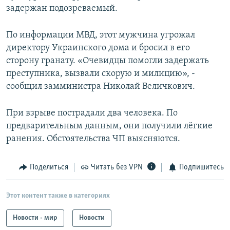
задержан подозреваемый.
РАСПИСАНИЕ ВЕЩАНИЯ
ПОДПИШИТЕСЬ НА РАССЫЛКУ
По информации МВД, этот мужчина угрожал
директору Украинского дома и бросил в его
СОЦИАЛЬНЫЕ СЕТИ
сторону гранату. «Очевидцы помогли задержать
преступника, вызвали скорую и милицию», -
сообщил замминистра Николай Величкович.
При взрыве пострадали два человека. По
Все сайты РСЕ/РС
предварительным данным, они получили лёгкие
ранения. Обстоятельства ЧП выясняются.
Поделиться
Читать без VPN
Подпишитесь
Этот контент также в категориях
Новости - мир
Новости