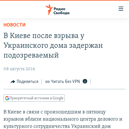
Ссылки
для
упрощенного
НОВОСТИ
ПРОГРАММЫ
доступа
В Киеве после взрыва у
ПОДКАСТЫ
Вернуться
Украинского дома задержан
к
АВТОРСКИЕ ПРОЕКТЫ
подозреваемый
основному
ЦИТАТЫ СВОБОДЫ
содержанию
08 августа 2014
Вернутся
МНЕНИЯ
к
Поделиться
Читать без VPN
КУЛЬТУРА
главной
навигации
IDEL.РЕАЛИИ
Приоритетный источник в Google
Вернутся
КАВКАЗ.РЕАЛИИ
к
В Киеве в связи с произошедшим в пятницу
СЕВЕР.РЕАЛИИ
поиску
взрывом вблизи национального центра делового и
СИБИРЬ.РЕАЛИИ
культурного сотрудничества Украинский дом