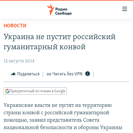
Ссылки
для
упрощенного
НОВОСТИ
ПРОГРАММЫ
доступа
Украина не пустит российский
ПОДКАСТЫ
Вернуться
гуманитарный конвой
к
АВТОРСКИЕ ПРОЕКТЫ
основному
12 августа 2014
ЦИТАТЫ СВОБОДЫ
содержанию
Вернутся
МНЕНИЯ
Поделиться
Читать без VPN
к
КУЛЬТУРА
главной
Приоритетный источник в Google
навигации
IDEL.РЕАЛИИ
Вернутся
Украинские власти не пустят на территорию
КАВКАЗ.РЕАЛИИ
к
страны конвой с российской гуманитарной
СЕВЕР.РЕАЛИИ
поиску
помощью, заявил представитель Совета
национальной безопасности и обороны Украины
СИБИРЬ.РЕАЛИИ