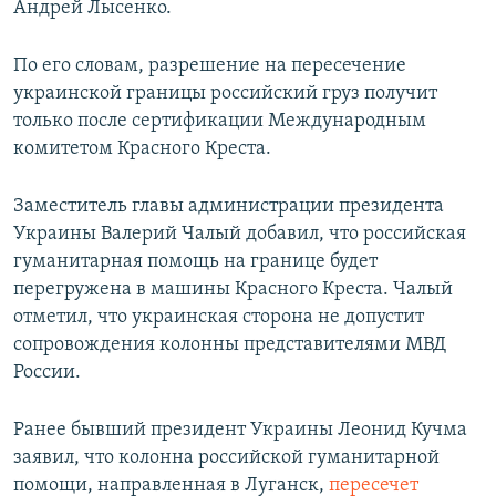
Андрей Лысенко.
РАСПИСАНИЕ ВЕЩАНИЯ
ПОДПИШИТЕСЬ НА РАССЫЛКУ
По его словам, разрешение на пересечение
украинской границы российский груз получит
только после сертификации Международным
СОЦИАЛЬНЫЕ СЕТИ
комитетом Красного Креста.
Заместитель главы администрации президента
Украины Валерий Чалый добавил, что российская
гуманитарная помощь на границе будет
Все сайты РСЕ/РС
перегружена в машины Красного Креста. Чалый
отметил, что украинская сторона не допустит
сопровождения колонны представителями МВД
России.
Ранее бывший президент Украины Леонид Кучма
заявил, что колонна российской гуманитарной
помощи, направленная в Луганск,
пересечет