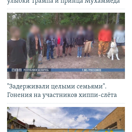
улыбки Трампа и принца Мухаммеда
"Задерживали целыми семьями".
Гонения на участников хиппи-слёта