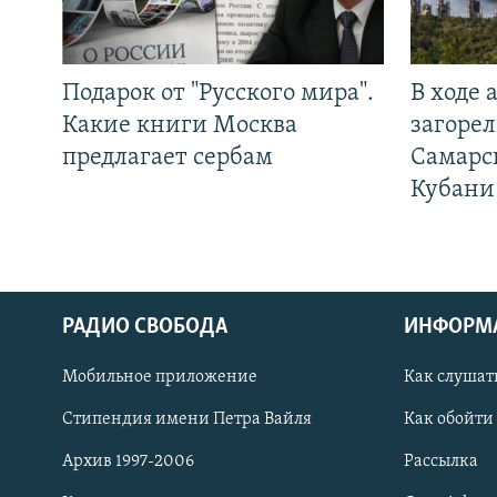
Подарок от "Русского мира".
В ходе
Какие книги Москва
загорел
предлагает сербам
Самарс
Кубани
РАДИО СВОБОДА
ИНФОРМ
Мобильное приложение
Как слушат
СОЦИАЛЬНЫЕ СЕТИ
Стипендия имени Петра Вайля
Как обойти
Архив 1997-2006
Рассылка