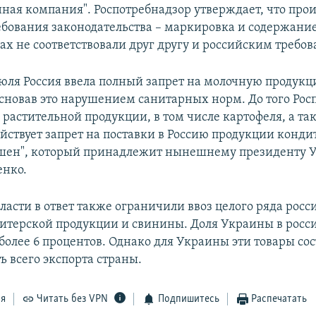
ная компания". Роспотребнадзор утверждает, что про
бования законодательства – маркировка и содержание
ах не соответствовали друг другу и российским требо
юля Россия ввела полный запрет на молочную продукц
сновав это нарушением санитарных норм. До того Рос
 растительной продукции, в том числе картофеля, а т
ействует запрет на поставки в Россию продукции конди
ошен", который принадлежит нынешнему президенту 
енко.
ласти в ответ также ограничили ввоз целого ряда рос
дитерской продукции и свинины. Доля Украины в росс
 более 6 процентов. Однако для Украины эти товары со
ь всего экспорта страны.
ся
Читать без VPN
Подпишитесь
Распечатать