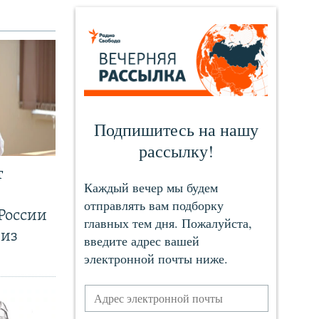
т
России
 из