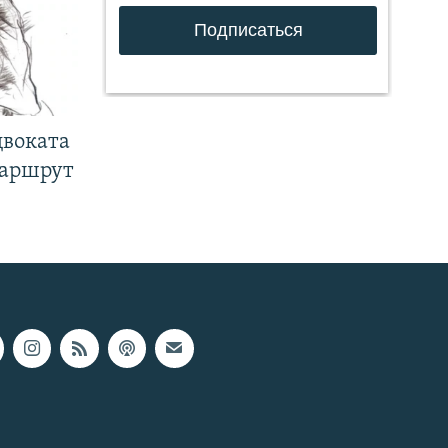
двоката
маршрут