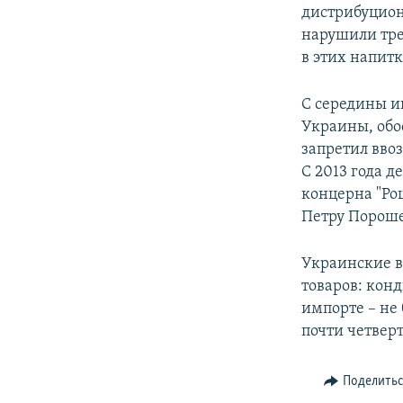
РАСПИСАНИЕ ВЕЩАНИЯ
дистрибуцион
ПОДПИШИТЕСЬ НА РАССЫЛКУ
нарушили тре
в этих напитк
С середины и
Украины, обо
запретил ввоз
С 2013 года д
концерна "Р
Петру Порош
Украинские в
товаров: кон
импорте – не
почти четверт
Поделить