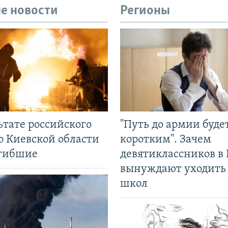
е новости
Регионы
ьтате российского
"Путь до армии буде
о Киевской области
коротким". Зачем
огибшие
девятиклассников в 
вынуждают уходить
школ