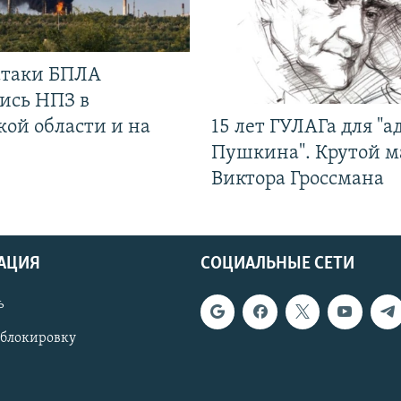
 атаки БПЛА
ись НПЗ в
кой области и на
15 лет ГУЛАГа для "а
Пушкина". Крутой 
Виктора Гроссмана
АЦИЯ
СОЦИАЛЬНЫЕ СЕТИ
ь
 блокировку