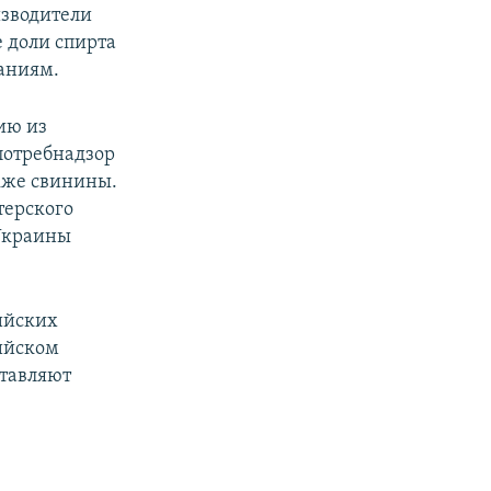
изводители
 доли спирта
ваниям.
ию из
потребнадзор
акже свинины.
терского
Украины
сийских
ийском
ставляют