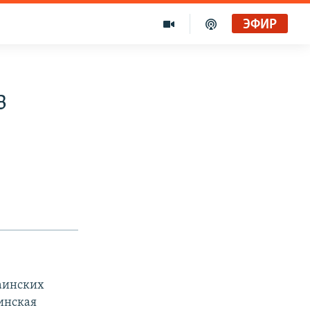
ЭФИР
з
раинских
аинская