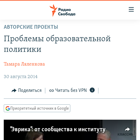
Ссылки
для
упрощенного
АВТОРСКИЕ ПРОЕКТЫ
ПРОГРАММЫ
доступа
Проблемы образовательной
ПОДКАСТЫ
Вернуться
политики
к
АВТОРСКИЕ ПРОЕКТЫ
основному
Тамара Ляленкова
ЦИТАТЫ СВОБОДЫ
содержанию
Вернутся
30 августа 2014
МНЕНИЯ
к
КУЛЬТУРА
Поделиться
Читать без VPN
главной
навигации
IDEL.РЕАЛИИ
Вернутся
Приоритетный источник в Google
КАВКАЗ.РЕАЛИИ
к
СЕВЕР.РЕАЛИИ
поиску
"Эврика": от сообщества к институту
СИБИРЬ.РЕАЛИИ