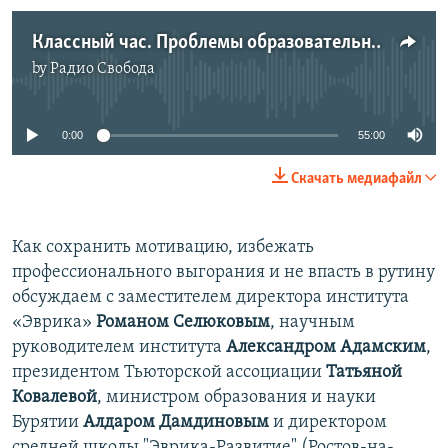
Классный час. Проблемы образовательной политики
by
Радио Свобода
No media source currently available
0:00
55:00
Скачать медиафайл
Как сохранить мотивацию, избежать
профессионального выгорания и не впасть в рутину
обсуждаем с заместителем директора института
«Эврика»
Романом Селюковым
, научным
руководителем института
Александром Адамским
,
президентом Тьюторской ассоциации
Татьяной
Ковалевой
, министром образования и науки
Бурятии
Алдаром Дамдиновым
и директором
средней школы "Эврика-Развитие" (Ростов-на-