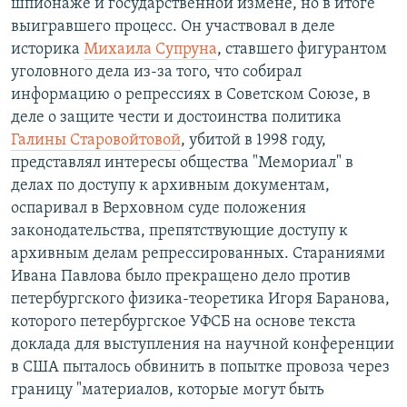
шпионаже и государственной измене, но в итоге
выигравшего процесс. Он участвовал в деле
историка
Михаила Супруна
, ставшего фигурантом
уголовного дела из-за того, что собирал
информацию о репрессиях в Советском Союзе, в
деле о защите чести и достоинства политика
Галины Старовойтовой
, убитой в 1998 году,
представлял интересы общества "Мемориал" в
делах по доступу к архивным документам,
оспаривал в Верховном суде положения
законодательства, препятствующие доступу к
архивным делам репрессированных. Стараниями
Ивана Павлова было прекращено дело против
петербургского физика-теоретика Игоря Баранова,
которого петербургское УФСБ на основе текста
доклада для выступления на научной конференции
в США пыталось обвинить в попытке провоза через
границу "материалов, которые могут быть