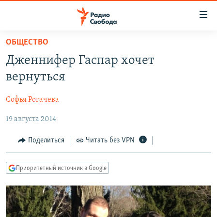
Ссылки
для
упрощенного
ОБЩЕСТВО
ПРОГРАММЫ
доступа
Дженнифер Гаспар хочет
ПОДКАСТЫ
Вернуться
вернуться
к
АВТОРСКИЕ ПРОЕКТЫ
основному
Софья Рогачева
ЦИТАТЫ СВОБОДЫ
содержанию
Вернутся
19 августа 2014
МНЕНИЯ
к
КУЛЬТУРА
Поделиться
Читать без VPN
главной
навигации
IDEL.РЕАЛИИ
Вернутся
Приоритетный источник в Google
КАВКАЗ.РЕАЛИИ
к
СЕВЕР.РЕАЛИИ
поиску
СИБИРЬ.РЕАЛИИ