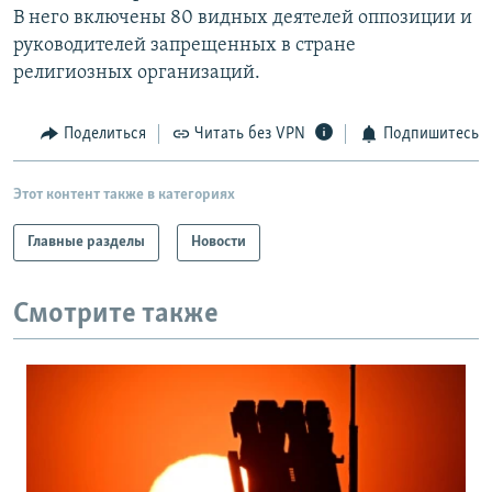
В него включены 80 видных деятелей оппозиции и
РАСПИСАНИЕ ВЕЩАНИЯ
руководителей запрещенных в стране
ПОДПИШИТЕСЬ НА РАССЫЛКУ
религиозных организаций.
СОЦИАЛЬНЫЕ СЕТИ
Поделиться
Читать без VPN
Подпишитесь
Этот контент также в категориях
Главные разделы
Новости
Все сайты РСЕ/РС
Смотрите также