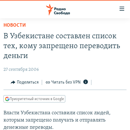
Ссылки
для
упрощенного
НОВОСТИ
ПРОГРАММЫ
доступа
В Узбекистане составлен список
ПОДКАСТЫ
Вернуться
тех, кому запрещено переводить
к
АВТОРСКИЕ ПРОЕКТЫ
деньги
основному
ЦИТАТЫ СВОБОДЫ
содержанию
27 сентября 2006
Вернутся
МНЕНИЯ
к
Поделиться
Читать без VPN
КУЛЬТУРА
главной
навигации
IDEL.РЕАЛИИ
Приоритетный источник в Google
Вернутся
КАВКАЗ.РЕАЛИИ
к
Власти Узбекистана составили список людей,
СЕВЕР.РЕАЛИИ
поиску
которым запрещено получать и отправлять
СИБИРЬ.РЕАЛИИ
денежные переводы.