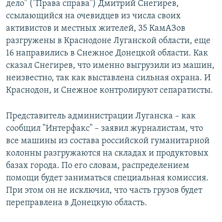
дело" ("Права справа") Дмитрий Снегирев,
РАСПИСАНИЕ ВЕЩАНИЯ
ссылающийся на очевидцев из числа своих
ПОДПИШИТЕСЬ НА РАССЫЛКУ
активистов и местных жителей, 35 КамАЗов
разгружены в Краснодоне Луганской области, еще
16 направились в Снежное Донецкой области. Как
СОЦИАЛЬНЫЕ СЕТИ
сказал Снегирев, что именно выгрузили из машин,
неизвестно, так как выставлена сильная охрана. И
Краснодон, и Снежное контролируют сепаратисты.
Представитель администрации Луганска – как
Все сайты РСЕ/РС
сообщил "Интерфакс" – заявил журналистам, что
все машины из состава российской гуманитарной
колонны разгружаются на складах и продуктовых
базах города. По его словам, распределением
помощи будет заниматься специальная комиссия.
При этом он не исключил, что часть грузов будет
переправлена в Донецкую область.