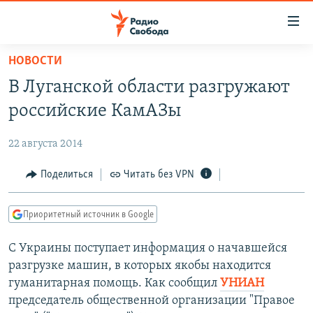
Ссылки
для
упрощенного
НОВОСТИ
ПРОГРАММЫ
доступа
В Луганской области разгружают
ПОДКАСТЫ
Вернуться
российские КамАЗы
к
АВТОРСКИЕ ПРОЕКТЫ
основному
22 августа 2014
ЦИТАТЫ СВОБОДЫ
содержанию
Вернутся
МНЕНИЯ
Поделиться
Читать без VPN
к
КУЛЬТУРА
главной
Приоритетный источник в Google
навигации
IDEL.РЕАЛИИ
Вернутся
С Украины поступает информация о начавшейся
КАВКАЗ.РЕАЛИИ
к
разгрузке машин, в которых якобы находится
СЕВЕР.РЕАЛИИ
поиску
гуманитарная помощь. Как сообщил
УНИАН
председатель общественной организации "Правое
СИБИРЬ.РЕАЛИИ