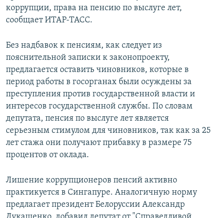
коррупции, права на пенсию по выслуге лет,
РАСПИСАНИЕ ВЕЩАНИЯ
сообщает ИТАР-ТАСС.
ПОДПИШИТЕСЬ НА РАССЫЛКУ
Без надбавок к пенсиям, как следует из
СОЦИАЛЬНЫЕ СЕТИ
пояснительной записки к законопроекту,
предлагается оставить чиновников, которые в
период работы в госорганах были осуждены за
преступления против государственной власти и
интересов государственной службы. По словам
депутата, пенсия по выслуге лет является
Все сайты РСЕ/РС
серьезным стимулом для чиновников, так как за 25
лет стажа они получают прибавку в размере 75
процентов от оклада.
Лишение коррупционеров пенсий активно
практикуется в Сингапуре. Аналогичную норму
предлагает президент Белоруссии Александр
Лукашенко, добавил депутат от "Справедливой