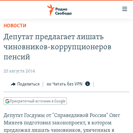
Ссылки
для
упрощенного
НОВОСТИ
ПРОГРАММЫ
доступа
Депутат предлагает лишать
ПОДКАСТЫ
Вернуться
чиновников-коррупционеров
к
АВТОРСКИЕ ПРОЕКТЫ
пенсий
основному
ЦИТАТЫ СВОБОДЫ
содержанию
25 августа 2014
Вернутся
МНЕНИЯ
к
Поделиться
Читать без VPN
КУЛЬТУРА
главной
навигации
IDEL.РЕАЛИИ
Приоритетный источник в Google
Вернутся
КАВКАЗ.РЕАЛИИ
к
Депутат Госдумы от "Справедливой России" Олег
СЕВЕР.РЕАЛИИ
поиску
Михеев подготовил законопроект, в котором
СИБИРЬ.РЕАЛИИ
предложил лишать чиновников, уличенных в