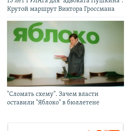
15 лет ГУЛАГа для "адвоката Пушкина".
Крутой маршрут Виктора Гроссмана
"Сломать схему". Зачем власти
оставили "Яблоко" в бюллетене