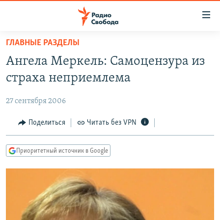
Ссылки
для
упрощенного
ГЛАВНЫЕ РАЗДЕЛЫ
ПРОГРАММЫ
доступа
Ангела Меркель: Самоцензура из
ПОДКАСТЫ
Вернуться
страха неприемлема
к
АВТОРСКИЕ ПРОЕКТЫ
основному
27 сентября 2006
ЦИТАТЫ СВОБОДЫ
содержанию
Вернутся
МНЕНИЯ
Поделиться
Читать без VPN
к
КУЛЬТУРА
главной
Приоритетный источник в Google
навигации
IDEL.РЕАЛИИ
Вернутся
КАВКАЗ.РЕАЛИИ
к
СЕВЕР.РЕАЛИИ
поиску
СИБИРЬ.РЕАЛИИ