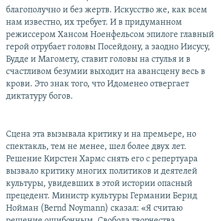
благополучно и без жертв. Искусство же, как всем
нам известно, их требует. И в придуманном
режиссером Хансом Ноенфельсом эпилоге главный
герой отрубaет головы Посейдону, а заодно Иисусу,
Будде и Магомету, ставит головы на стулья и в
счастливом безумии выходит на авансцену весь в
крови. Это знак того, что Идоменео отвергает
диктатуру богов.
Сцена эта вызывала критику и на премьере, но
спектакль, тем не менее, шел более двух лет.
Решение Кирстен Хармс снять его с репертуара
вызвало критику многих политиков и деятелей
культуры, увидевших в этой истории опасный
прецедент. Министр культуры Германии Бернд
Нойман (Bernd Noymann) сказал: «Я считаю
решение ошибочным. Свобода творчества,