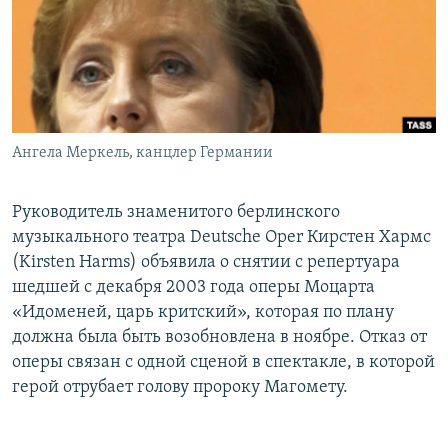
РАСПИСАНИЕ ВЕЩАНИЯ
ПОДПИШИТЕСЬ НА РАССЫЛКУ
СОЦИАЛЬНЫЕ СЕТИ
Ангела Меркель, канцлер Германии
Руководитель знаменитого берлинского
музыкального театра Deutsche Oper Кирстен Хармс
Все сайты РСЕ/РС
(Kirsten Harms) объявила о снятии с репертуара
шедшей с декабря 2003 года оперы Моцарта
«Идоменей, царь критский», которая по плану
должна была быть возобновлена в ноябре. Отказ от
оперы связан с одной сценой в спектакле, в которой
герой отрубает голову пророку Магомету.