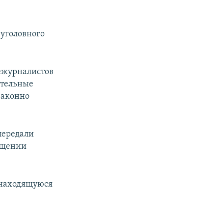
 уголовного
лежурналистов
ительные
законно
передали
ищении
 находящуюся