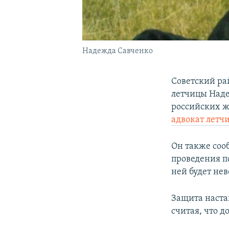
Надежда Савченко
Советский ра
летчицы Наде
российских ж
адвокат летч
Он также соо
проведения п
ней будет не
Защита наста
считая, что д