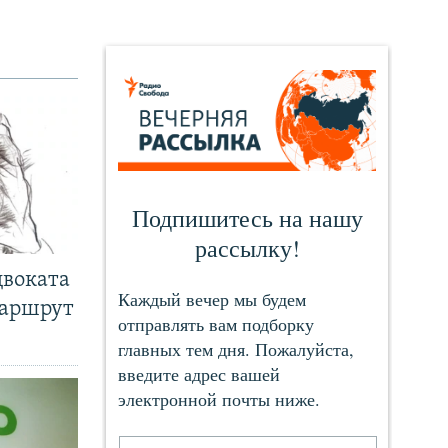
двоката
маршрут