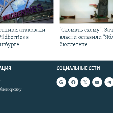
отники атаковали
"Сломать схему". За
ildberries в
власти оставили "Ябл
инбурге
бюллетене
АЦИЯ
СОЦИАЛЬНЫЕ СЕТИ
ь
 блокировку