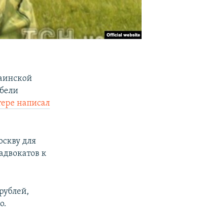
раинской
ибели
тере написал
оскву для
адвокатов к
рублей,
о.