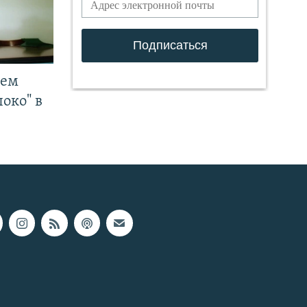
чем
око" в