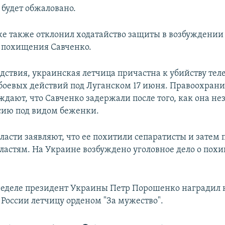
 будет обжаловано.
же также отклонил ходатайство защиты в возбуждении
у похищения Савченко.
едствия, украинская летчица причастна к убийству те
 боевых действий под Луганском 17 июня. Правоохран
ждают, что Савченко задержали после того, как она не
ссию под видом беженки.
ласти заявляют, что ее похитили сепаратисты и затем 
ластям. На Украине возбуждено уголовное дело о пох
еделе президент Украины Петр Порошенко наградил
 России летчицу орденом "За мужество".