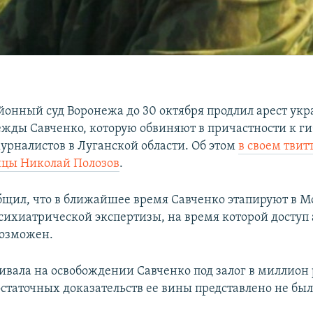
йонный суд Воронежа до 30 октября продлил арест ук
жды Савченко, которую обвиняют в причастности к г
урналистов в Луганской области. Об этом
в своем твит
ицы Николай Полозов
.
бщил, что в ближайшее время Савченко этапируют в М
сихиатрической экспертизы, на время которой доступ 
возможен.
ивала на освобождении Савченко под залог в миллион 
остаточных доказательств ее вины представлено не был