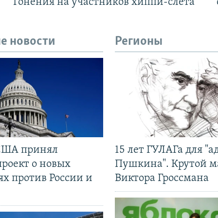
Гонения на участников хиппи-слёта
е новости
Регионы
США принял
15 лет ГУЛАГа для "а
проект о новых
Пушкина". Крутой 
ях против России и
Виктора Гроссмана