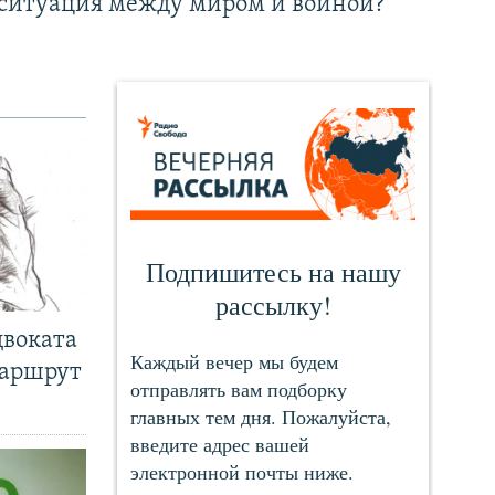
ситуация между миром и войной?
двоката
маршрут