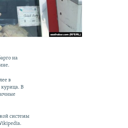
,
арго на
ине.
лее в
 курица. В
олочные
ской системы
ikipedia.