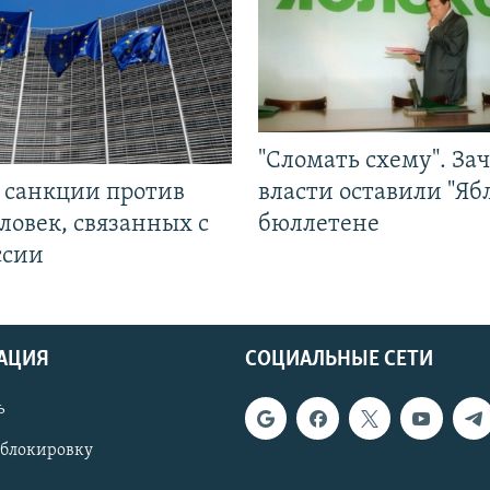
"Сломать схему". За
л санкции против
власти оставили "Ябл
ловек, связанных с
бюллетене
ссии
АЦИЯ
СОЦИАЛЬНЫЕ СЕТИ
ь
 блокировку