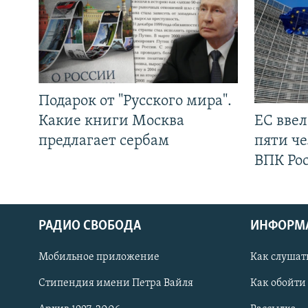
Подарок от "Русского мира".
Какие книги Москва
ЕС вве
предлагает сербам
пяти че
ВПК Ро
РАДИО СВОБОДА
ИНФОРМ
Мобильное приложение
Как слушат
СОЦИАЛЬНЫЕ СЕТИ
Стипендия имени Петра Вайля
Как обойти