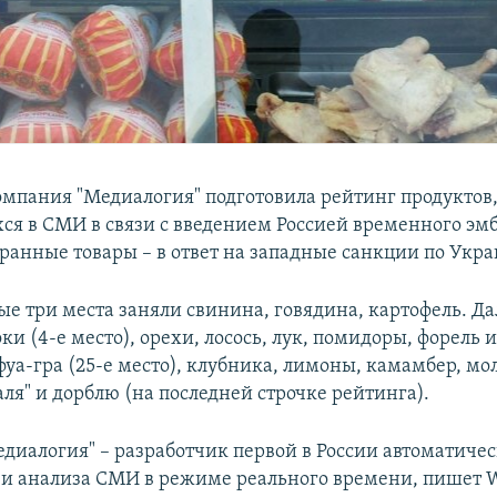
омпания "Медиалогия" подготовила рейтинг продуктов
я в СМИ в связи с введением Россией временного эмб
ранные товары – в ответ на западные санкции по Укра
ые три места заняли свинина, говядина, картофель. Да
оки (4-е место), орехи, лосось, лук, помидоры, форель и
фуа-гра (25-е место), клубника, лимоны, камамбер, м
ля" и дорблю (на последней строчке рейтинга).
диалогия" – разработчик первой в России автоматиче
и анализа СМИ в режиме реального времени, пишет W