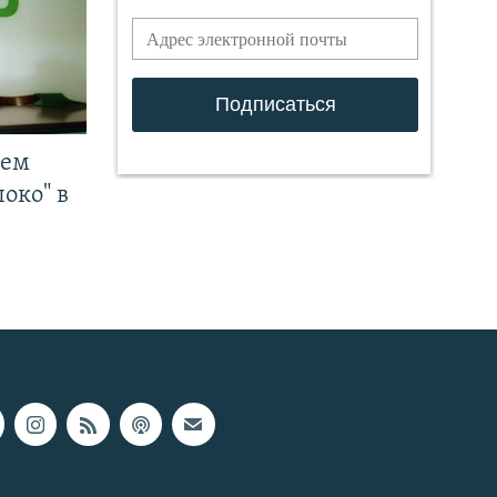
чем
око" в