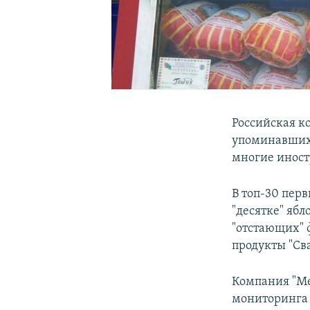
Российская к
упоминавшихс
многие иност
В топ-30 перв
"десятке" ябл
"отстающих" 
продукты "Сва
Компания "Ме
мониторинга 