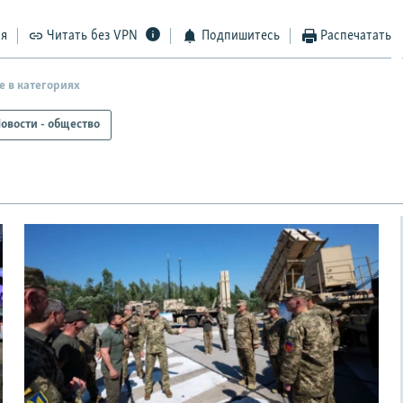
ся
Читать без VPN
Подпишитесь
Распечатать
е в категориях
овости - общество