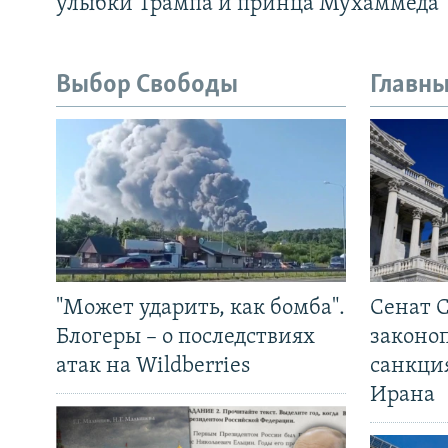
улыбки Трампа и принца Мухаммеда
Выбор Свободы
Главны
"Может ударить, как бомба".
Сенат 
Блогеры – о последствиях
законо
атак на Wildberries
санкци
Ирана