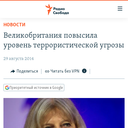
Ссылки
для
упрощенного
НОВОСТИ
ПРОГРАММЫ
доступа
Великобритания повысила
ПОДКАСТЫ
Вернуться
уровень террористической угрозы
к
АВТОРСКИЕ ПРОЕКТЫ
основному
29 августа 2014
ЦИТАТЫ СВОБОДЫ
содержанию
Вернутся
МНЕНИЯ
Поделиться
Читать без VPN
к
КУЛЬТУРА
главной
Приоритетный источник в Google
навигации
IDEL.РЕАЛИИ
Вернутся
КАВКАЗ.РЕАЛИИ
к
СЕВЕР.РЕАЛИИ
поиску
СИБИРЬ.РЕАЛИИ