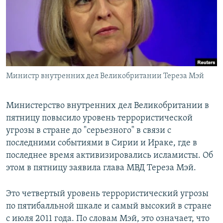
РАСПИСАНИЕ ВЕЩАНИЯ
ПОДПИШИТЕСЬ НА РАССЫЛКУ
СОЦИАЛЬНЫЕ СЕТИ
Министр внутренних дел Великобритании Тереза Мэй
Министерство внутренних дел Великобритании в
пятницу повысило уровень террористической
Все сайты РСЕ/РС
угрозы в стране до "серьезного" в связи с
последними событиями в Сирии и Ираке, где в
последнее время активизировались исламисты. Об
этом в пятницу заявила глава МВД Тереза Мэй.
Это четвертый уровень террористический угрозы
по пятибалльной шкале и самый высокий в стране
с июля 2011 года. По словам Мэй, это означает, что