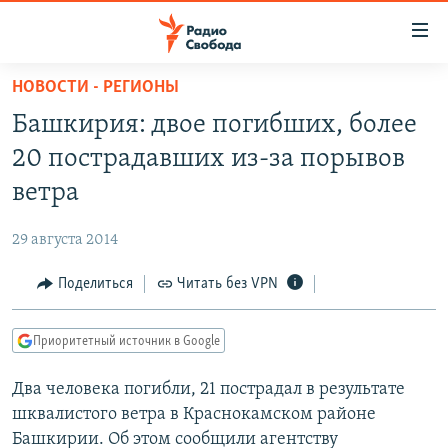
Ссылки
для
упрощенного
НОВОСТИ - РЕГИОНЫ
ПРОГРАММЫ
доступа
Башкирия: двое погибших, более
ПОДКАСТЫ
Вернуться
20 пострадавших из-за порывов
к
АВТОРСКИЕ ПРОЕКТЫ
ветра
основному
ЦИТАТЫ СВОБОДЫ
содержанию
29 августа 2014
Вернутся
МНЕНИЯ
к
Поделиться
Читать без VPN
КУЛЬТУРА
главной
навигации
IDEL.РЕАЛИИ
Приоритетный источник в Google
Вернутся
КАВКАЗ.РЕАЛИИ
к
Два человека погибли, 21 пострадал в результате
СЕВЕР.РЕАЛИИ
поиску
шквалистого ветра в Краснокамском районе
СИБИРЬ.РЕАЛИИ
Башкирии. Об этом сообщили агентству