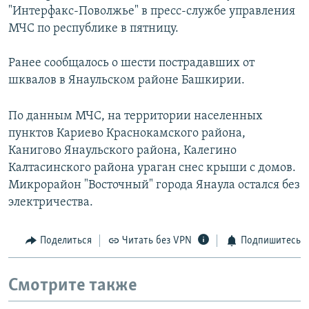
"Интерфакс-Поволжье" в пресс-службе управления
РАСПИСАНИЕ ВЕЩАНИЯ
МЧС по республике в пятницу.
ПОДПИШИТЕСЬ НА РАССЫЛКУ
Ранее сообщалось о шести пострадавших от
СОЦИАЛЬНЫЕ СЕТИ
шквалов в Янаульском районе Башкирии.
По данным МЧС, на территории населенных
пунктов Кариево Краснокамского района,
Канигово Янаульского района, Калегино
Калтасинского района ураган снес крыши с домов.
Все сайты РСЕ/РС
Микрорайон "Восточный" города Янаула остался без
электричества.
Поделиться
Читать без VPN
Подпишитесь
Смотрите также