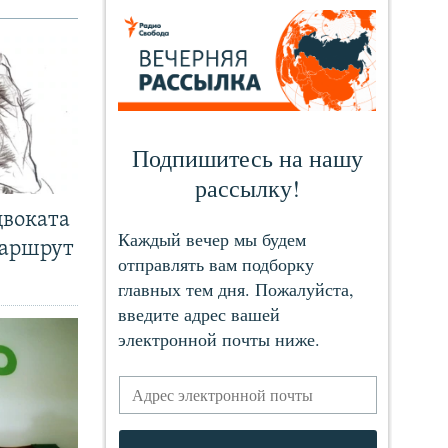
двоката
маршрут