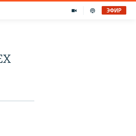
ЭФИР
EX