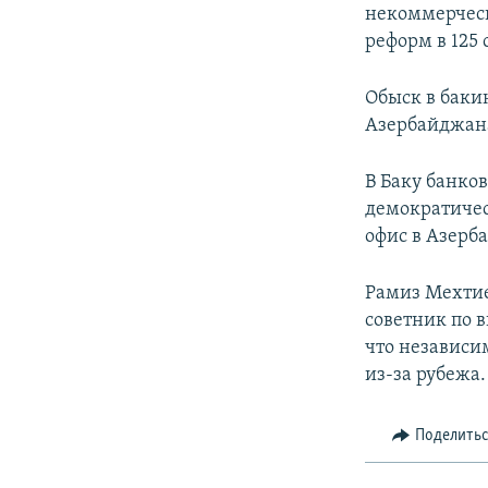
некоммерчес
реформ в 125 
Обыск в баки
Азербайджана
В Баку банков
демократичес
офис в Азерб
Рамиз Мехтие
советник по 
что независи
из-за рубежа.
Поделить