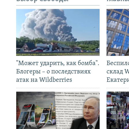
"Может ударить, как бомба".
Беспил
Блогеры – о последствиях
склад W
атак на Wildberries
Екатер