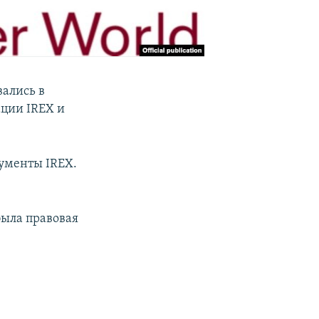
ались в
ции IREX и
ументы IREX.
была правовая