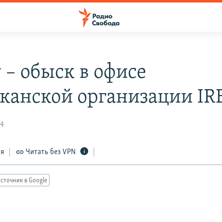
 – обыск в офисе
канской организации IR
14
ся
Читать без VPN
сточник в Google