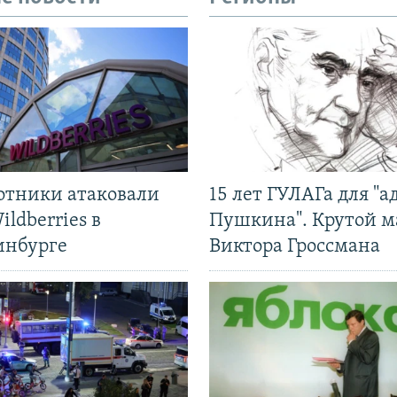
отники атаковали
15 лет ГУЛАГа для "а
ildberries в
Пушкина". Крутой 
инбурге
Виктора Гроссмана