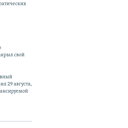
ратических
о
акрыл свой
авный
л 29 августа,
нансируемой