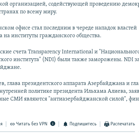
кой организацией, содействующей проведению демок
странах по всему миру.
нском офисе стал последним в череде нападок властей
 на институты гражданского общества.
ские счета Transparency International и "Национальног
кого института" (NDI) были также заморожены. NDI з
айджане.
в, глава президентского аппарата Азербайджана и гл
внутренней политике президента Ильхама Алиева, заяви
мые СМИ являются "антиазербайджанской силой", фи
ся
Читать без VPN
Подпишитесь
Распечатать