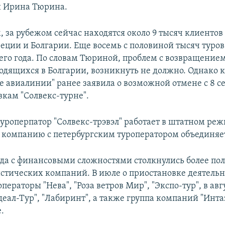
и Ирина Тюрина.
, за рубежом сейчас находятся около 9 тысяч клиентов
реции и Болгарии. Еще восемь с половиной тысяч туров
его года. По словам Тюриной, проблем с возвращением
ходящихся в Болгарии, возникнуть не должно. Однако
е авиалинии" ранее заявила о возможной отмене с 8 с
вкам "Солвекс-турне".
уроперпатор "Солвекс-трэвэл" работает в штатном реж
у компанию с петербургским туроператором объединяе
ода с финансовыми сложностями столкнулись более по
истических компаний. В июле о приостановке деятель
ператоры "Нева", "Роза ветров Мир", "Экспо-тур", в авг
еал-Тур", "Лабиринт", а также группа компаний "Инта
е.