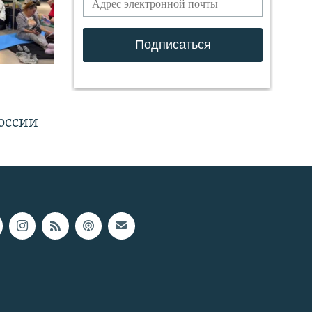
.
оссии