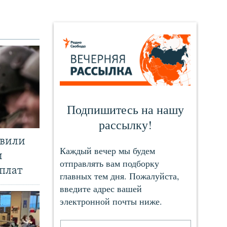
явили
и
плат