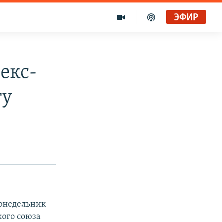
ЭФИР
екс-
ту
понедельник
кого союза