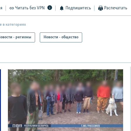
ся
Читать без VPN
Подпишитесь
Распечатать
е в категориях
овости - регионы
Новости - общество