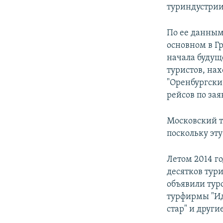
РАСПИСАНИЕ ВЕЩАНИЯ
туриндустри
ПОДПИШИТЕСЬ НА РАССЫЛКУ
По ее данным
основном в Г
начала будущ
туристов, на
"Оренбургски
рейсов по зая
Московский т
поскольку эт
Летом 2014 г
десятков тур
объявили туро
турфирмы "Ид
стар" и други