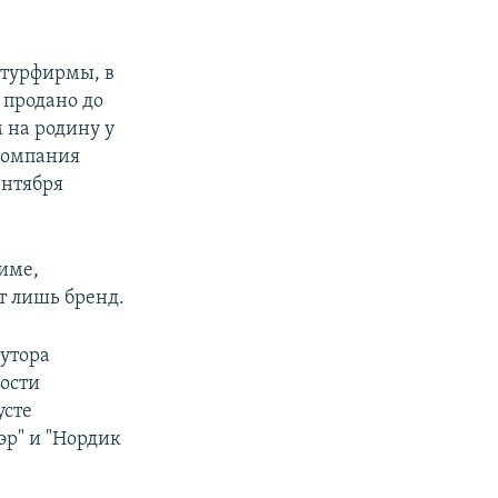
 турфирмы, в
 продано до
 на родину у
 компания
ентября
име,
т лишь бренд.
лутора
ности
усте
эр" и "Нордик