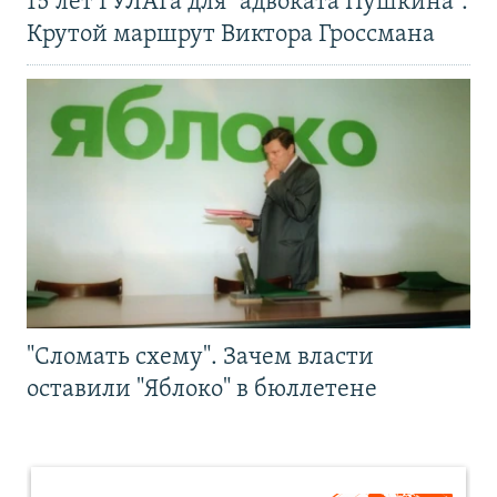
15 лет ГУЛАГа для "адвоката Пушкина".
Крутой маршрут Виктора Гроссмана
"Сломать схему". Зачем власти
оставили "Яблоко" в бюллетене