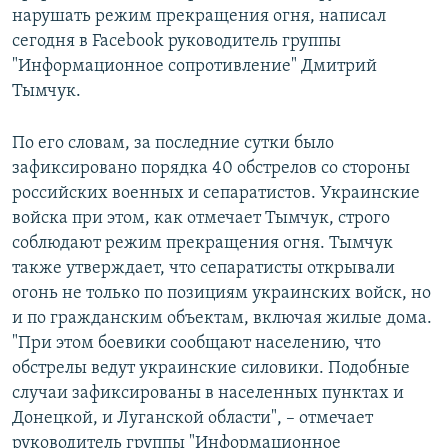
нарушать режим прекращения огня, написал
РАСПИСАНИЕ ВЕЩАНИЯ
сегодня в Facebook руководитель группы
ПОДПИШИТЕСЬ НА РАССЫЛКУ
"Информационное сопротивление" Дмитрий
Тымчук.
СОЦИАЛЬНЫЕ СЕТИ
По его словам, за последние сутки было
зафиксировано порядка 40 обстрелов со стороны
российских военных и сепаратистов. Украинские
войска при этом, как отмечает Тымчук, строго
соблюдают режим прекращения огня. Тымчук
Все сайты РСЕ/РС
также утверждает, что сепаратисты открывали
огонь не только по позициям украинских войск, но
и по гражданским объектам, включая жилые дома.
"При этом боевики сообщают населению, что
обстрелы ведут украинские силовики. Подобные
случаи зафиксированы в населенных пунктах и
Донецкой, и Луганской области", – отмечает
руководитель группы "Информационное