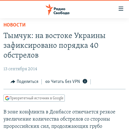
Ссылки
для
упрощенного
НОВОСТИ
ПРОГРАММЫ
доступа
Тымчук: на востоке Украины
ПОДКАСТЫ
Вернуться
зафиксировано порядка 40
к
АВТОРСКИЕ ПРОЕКТЫ
обстрелов
основному
ЦИТАТЫ СВОБОДЫ
содержанию
13 сентября 2014
Вернутся
МНЕНИЯ
к
Поделиться
Читать без VPN
КУЛЬТУРА
главной
навигации
IDEL.РЕАЛИИ
Приоритетный источник в Google
Вернутся
КАВКАЗ.РЕАЛИИ
к
В зоне конфликта в Донбассе отмечается резкое
СЕВЕР.РЕАЛИИ
поиску
увеличение количества обстрелов со стороны
СИБИРЬ.РЕАЛИИ
пророссийских сил, продолжающих грубо