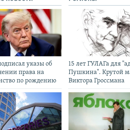
подписал указы об
15 лет ГУЛАГа для "а
чении права на
Пушкина". Крутой 
нство по рождению
Виктора Гроссмана