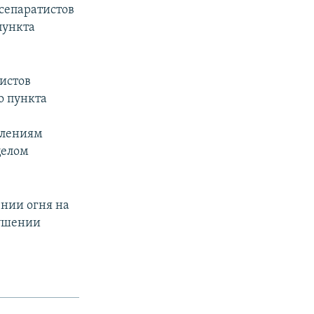
сепаратистов
пункта
истов
о пункта
елениям
целом
нии огня на
рушении