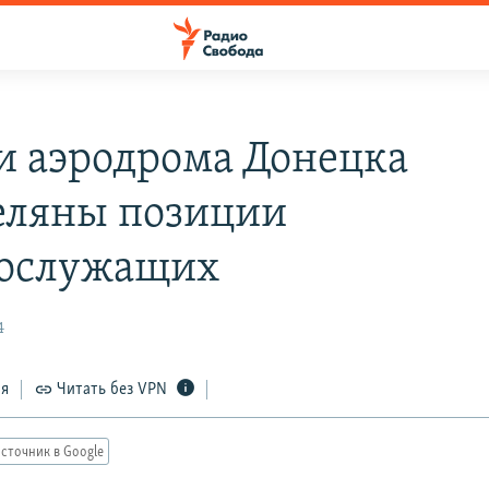
и аэродрома Донецка
еляны позиции
ослужащих
4
ся
Читать без VPN
сточник в Google