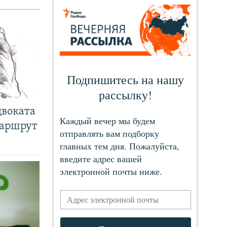
двоката
маршрут