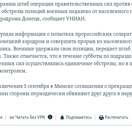
краины штаб операции правительственных сил против 
 обстрелы позиций военных недалеко от населенного 
эродрома Донецк, сообщает УНИАН.
ступала информация о попытках пророссийских сепарат
онецкий аэродром и совершить прорыв из населенног
вка. Военные удержали свои позиции, передает штаб
. Также отмечается, что в течение субботы по подразд
енных сил осуществлялись единичные обстрелы, но в 
 контролем.
ключения 5 сентября в Минске соглашения о прекраще
ины стороны периодически обвиняют друг друга в на
ся
Читать без VPN
Подпишитесь
Распечатать