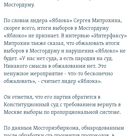
Мосгордуму.
РАСПИСАНИЕ ВЕЩАНИЯ
ПОДПИШИТЕСЬ НА РАССЫЛКУ
По словам лидера «Яблока» Сергея Митрохина,
скорее всего, итоги выборов в Мосгордуму
СОЦИАЛЬНЫЕ СЕТИ
«Яблоко» не признает. В интервью «Интерфаксу»
Митрохин также сказал, что обжаловать итоги
выборов в Мосгордуму и нарушения «Яблоко» не
будет. «У нас нет суда, а есть пародия на суд.
Никакого смысла в обжаловании нет. Это
ненужное мероприятие - что-то бесконечно
Все сайты РСЕ/РС
обжаловать», - считает лидер «Яблока».
Он отметил, что его партия обратится в
Конституционный суд с требованием вернуть в
Москве выборы по пропорциональной системе.
По данным Мосгоризбиркома, обнародованным
после обработки ста процентов протоколов, в