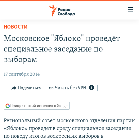
Ссылки
для
упрощенного
НОВОСТИ
ПРОГРАММЫ
доступа
Московское "Яблоко" проведёт
ПОДКАСТЫ
Вернуться
специальное заседание по
к
АВТОРСКИЕ ПРОЕКТЫ
выборам
основному
ЦИТАТЫ СВОБОДЫ
содержанию
17 сентября 2014
Вернутся
МНЕНИЯ
к
Поделиться
Читать без VPN
КУЛЬТУРА
главной
навигации
IDEL.РЕАЛИИ
Приоритетный источник в Google
Вернутся
КАВКАЗ.РЕАЛИИ
к
Региональный совет московского отделения партии
СЕВЕР.РЕАЛИИ
поиску
«Яблоко» проведет в среду специальное заседание
СИБИРЬ.РЕАЛИИ
по поводу итогов воскресных выборов в