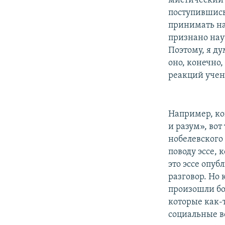
мистический о
поступившись
принимать на 
признано нау
Поэтому, я ду
оно, конечно,
реакций учен
Например, ко
и разум», вот
нобелевского
поводу эссе, 
это эссе опуб
разговор. Но 
произошли бо
которые как-
социальные в