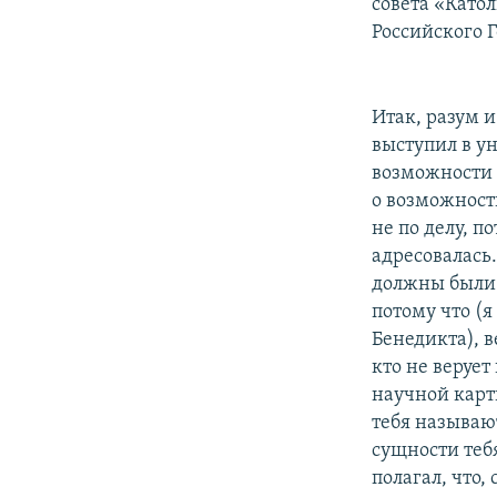
РАСПИСАНИЕ ВЕЩАНИЯ
совета «Като
Российского 
ПОДПИШИТЕСЬ НА РАССЫЛКУ
Итак, разум и
выступил в ун
возможности 
о возможност
не по делу, п
адресовалась.
должны были 
потому что (
Бенедикта), в
кто не верует
научной карт
тебя называют
сущности теб
полагал, что