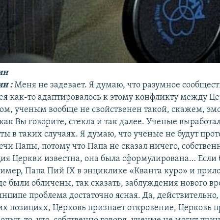
ин
ин
:
Меня не задевает. Я думаю, что разумное сообщест
ея как-то адаптировалось к этому конфликту между Ц
том, ученым вообще не свойственен такой, скажем, э
 как Вы говорите, стекла и так далее. Ученые выработа
ы в таких случаях. Я думаю, что ученые не будут прот
ечи Папы, потому что Папа не сказал ничего, собственн
ция Церкви известна, она была сформулирована… Если 
ример, Папа Пий IX в энциклике «Кванта куро» и прил
де были обличены, так сказать, заблуждения нового в
инципе проблема достаточно ясная. Да, действительно,
гих позициях, Церковь признает откровение, Церковь 