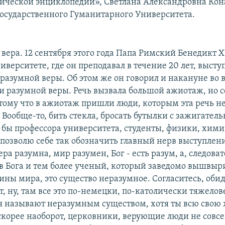
лической энциклопедии», Светлана Александровна Кон
Государственного Гуманитарного Университета.
 вера. 12 сентября этого года Папа Римский Бенедикт 
иверситете, где он преподавал в течение 20 лет, высту
разумной веры. Об этом же он говорил и накануне во 
и разумной веры. Речь вызвала большой ажиотаж, но 
отому что в ажиотаж пришли люди, которым эта речь н
 Вообще-то, бить стекла, бросать бутылки с зажигател
бы профессора университета, студенты, физики, хими
я позволю себе так обозначить главный нерв выступле
ера разумна, мир разумен, Бог - есть разум, а, следоват
 в Бога и тем более ученый, который заведомо вышвыр
ины мира, это существо неразумное. Согласитесь, обид
, ну, там все это по-немецки, по-католически тяжелове
я называют неразумным существом, хотя ты всю свою
, скорее наоборот, церковники, верующие люди не совс