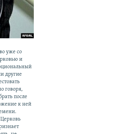
во уже со
ерковью и
моциональный
ли другие
естовать
о говоря,
брать после
ожение к ней
ремени.
 Церковь
признает