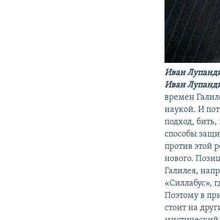
Иван Лупанд
Иван Лупанд
времен Галил
наукой. И по
подход, бить,
способы защит
против этой р
нового. Пози
Галилея, нап
«Силлабус», г
Поэтому в пр
стоит на дру