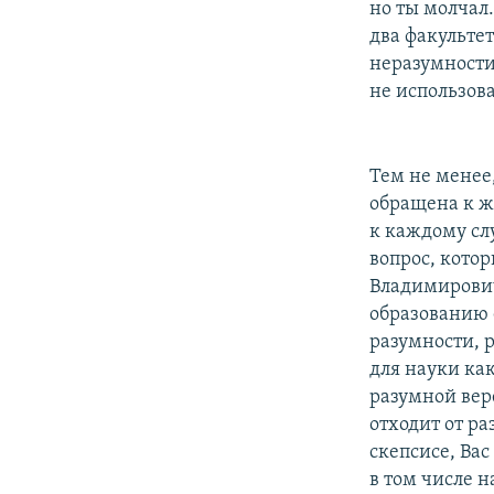
но ты молчал.
два факультет
неразумности
не использова
Тем не менее,
обращена к ж
к каждому сл
вопрос, кото
Владимирович
образованию 
разумности, 
для науки как
разумной вере
отходит от ра
скепсисе, Вас
в том числе 