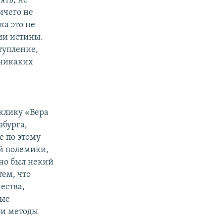
ять, не
ичего не
ка это не
ии истины.
ступление,
 никаких
клику «Вера
збурга,
е по этому
ой полемики,
ьно был некий
тем, что
ества,
рые
ои методы