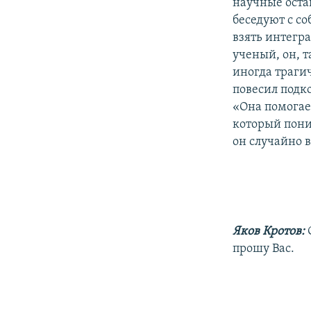
научные остав
беседуют с с
взять интегра
ученый, он, т
иногда трагич
повесил подко
«Она помогает
который пони
он случайно в
Яков Кротов:
прошу Вас.