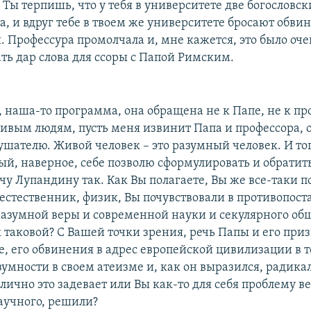
 Ты терпишь, что у тебя в университете две богословс
а, и вдруг тебе в твоем же университете бросают обви
. Профессура промолчала и, мне кажется, это было оче
ть дар слова для ссоры с Папой Римским.
 наша-то программа, она обращена не к Папе, не к пр
ивым людям, пусть меня извинит Папа и профессора, 
ушателю. Живой человек – это разумный человек. И то
рый, наверное, себе позволю сформулировать и обратит
у Лупандину так. Как Вы полагаете, Вы же все-таки п
естественник, физик, Вы почувствовали в противопос
разумной веры и современной науки и секулярного общ
 таковой? С Вашей точки зрения, речь Папы и его при
, его обвинения в адрес европейской цивилизации в т
зумности в своем атеизме и, как он выразился, радик
 лично это задевает или Вы как-то для себя проблему в
научного, решили?