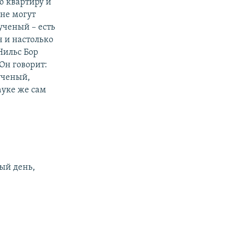
ю квартиру и
 не могут
ученый – есть
н и настолько
Нильс Бор
 Он говорит:
 ученый,
ауке же сам
рый день,