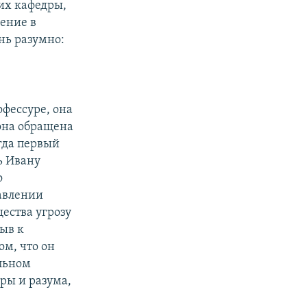
ких кафедры,
нение в
нь разумно:
офессуре, она
она обращена
гда первый
ь Ивану
о
тавлении
ества угрозу
зыв к
ом, что он
альном
еры и разума,