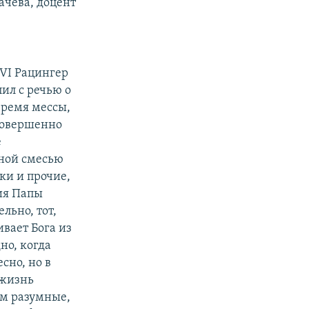
ачева, доцент
XVI Рацингер
пил с речью о
время мессы,
совершенно
е
ьной смесью
ки и прочие,
ния Папы
ельно, тот,
ивает Бога из
но, когда
сно, но в
 жизнь
ем разумные,