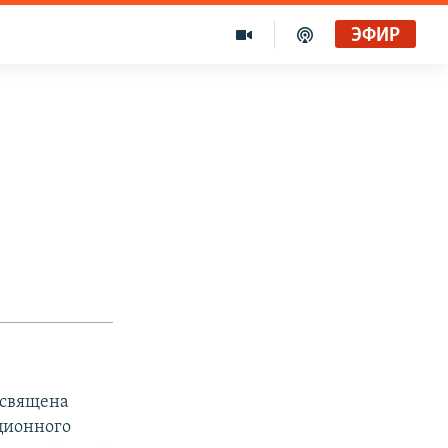
ЭФИР
освящена
кционного