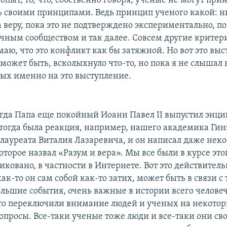
пыт, то, что, собственно говоря, ученые не могут прин
 своими принципами. Ведь принцип ученого какой: н
веру, пока это не подтверждено экспериментально, по
чным сообществом и так далее. Совсем другие критер
маю, что это конфликт как бы затяжной. Но вот это вы
 может быть, всколыхнуло что-то, но пока я не слышал
ых именно на это выступление.
гда Папа еще покойный Иоанн Павел II выпустил энци
 тогда была реакция, например, нашего академика Гин
 лауреата Виталия Лазаревича, и он написал даже неко
которое назвал «Разум и вера». Мы все были в курсе эт
ликовано, в частности в Интернете. Вот это действител
как-то он сам собой как-то затих, может быть в связи с 
льшие события, очень важные в истории всего человеч
то переключили внимание людей и ученых на некото
опросы. Все-таки ученые тоже люди и все-таки они св