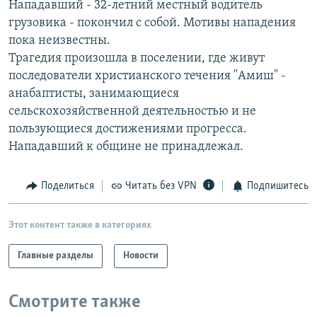
Нападавший - 32-летний местный водитель
РАСПИСАНИЕ ВЕЩАНИЯ
грузовика - покончил с собой. Мотивы нападения
ПОДПИШИТЕСЬ НА РАССЫЛКУ
пока неизвестны.
Трагедия произошла в поселении, где живут
последователи христианского течения "Амиш" -
СОЦИАЛЬНЫЕ СЕТИ
анабаптисты, занимающиеся
сельскохозяйственной деятельностью и не
пользующиеся достижениями прогресса.
Нападавший к общине не принадлежал.
Все сайты РСЕ/РС
Поделиться
Читать без VPN
Подпишитесь
Этот контент также в категориях
Главные разделы
Новости
Смотрите также