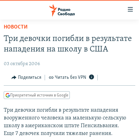
Ссылки
для
упрощенного
НОВОСТИ
ПРОГРАММЫ
доступа
Три девочки погибли в результате
ПОДКАСТЫ
Вернуться
нападения на школу в США
к
АВТОРСКИЕ ПРОЕКТЫ
основному
03 октября 2006
ЦИТАТЫ СВОБОДЫ
содержанию
Вернутся
МНЕНИЯ
Поделиться
Читать без VPN
к
КУЛЬТУРА
главной
Приоритетный источник в Google
навигации
IDEL.РЕАЛИИ
Вернутся
Три девочки погибли в результате нападения
КАВКАЗ.РЕАЛИИ
к
вооруженного человека на маленькую сельскую
СЕВЕР.РЕАЛИИ
поиску
школу в американском штате Пенсильвания.
Еще 7 девочек получили тяжелые ранения.
СИБИРЬ.РЕАЛИИ