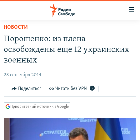
Ссылки
для
упрощенного
НОВОСТИ
ПРОГРАММЫ
доступа
Порошенко: из плена
ПОДКАСТЫ
Вернуться
освобождены еще 12 украинских
к
АВТОРСКИЕ ПРОЕКТЫ
военных
основному
ЦИТАТЫ СВОБОДЫ
содержанию
28 сентября 2014
Вернутся
МНЕНИЯ
к
Поделиться
Читать без VPN
КУЛЬТУРА
главной
навигации
IDEL.РЕАЛИИ
Приоритетный источник в Google
Вернутся
КАВКАЗ.РЕАЛИИ
к
СЕВЕР.РЕАЛИИ
поиску
СИБИРЬ.РЕАЛИИ