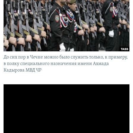
РАСПИСАНИЕ ВЕЩАНИЯ
ПОДПИШИТЕСЬ НА РАССЫЛКУ
СОЦИАЛЬНЫЕ СЕТИ
До сих пор в Чечне можно было служить только, к примеру,
в полку специального назначения имени Ахмада
Кадырова МВД ЧР
Все сайты РСЕ/РС