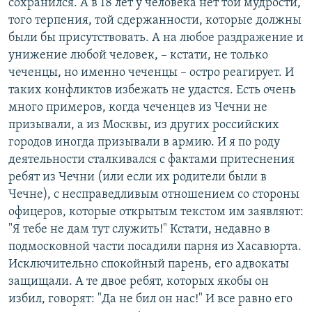
сохранился. А в 18 лет у человека нет той мудрости,
того терпения, той сдержанности, которые должны
были бы присутствовать. А на любое раздражение и
унижение любой человек, – кстати, не только
чеченцы, но именно чеченцы – остро реагирует. И
таких конфликтов избежать не удастся. Есть очень
много примеров, когда чеченцев из Чечни не
призывали, а из Москвы, из других российских
городов иногда призывали в армию. И я по роду
деятельности сталкивался с фактами притеснения
ребят из Чечни (или если их родители были в
Чечне), с несправедливым отношением со стороны
офицеров, которые открытым текстом им заявляют:
"Я тебе не дам тут служить!" Кстати, недавно в
подмосковной части посадили парня из Хасавюрта.
Исключительно спокойный парень, его адвокаты
защищали. А те двое ребят, которых якобы он
избил, говорят: "Да не бил он нас!" И все равно его