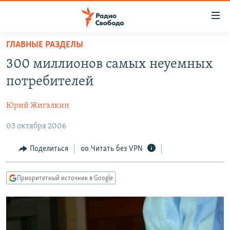
Ссылки
для
упрощенного
ГЛАВНЫЕ РАЗДЕЛЫ
ПРОГРАММЫ
доступа
300 миллионов самых неуемных
ПОДКАСТЫ
Вернуться
потребителей
к
АВТОРСКИЕ ПРОЕКТЫ
основному
Юрий Жигалкин
ЦИТАТЫ СВОБОДЫ
содержанию
Вернутся
03 октября 2006
МНЕНИЯ
к
КУЛЬТУРА
Поделиться
Читать без VPN
главной
навигации
IDEL.РЕАЛИИ
Вернутся
Приоритетный источник в Google
КАВКАЗ.РЕАЛИИ
к
СЕВЕР.РЕАЛИИ
поиску
СИБИРЬ.РЕАЛИИ