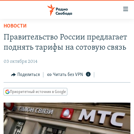
Ссылки
для
упрощенного
НОВОСТИ
ПРОГРАММЫ
доступа
Правительство России предлагает
ПОДКАСТЫ
Вернуться
поднять тарифы на сотовую связь
к
АВТОРСКИЕ ПРОЕКТЫ
основному
03 октября 2014
ЦИТАТЫ СВОБОДЫ
содержанию
Вернутся
МНЕНИЯ
Поделиться
Читать без VPN
к
КУЛЬТУРА
главной
Приоритетный источник в Google
навигации
IDEL.РЕАЛИИ
Вернутся
КАВКАЗ.РЕАЛИИ
к
СЕВЕР.РЕАЛИИ
поиску
СИБИРЬ.РЕАЛИИ