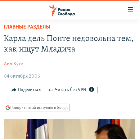
Ссылки
для
упрощенного
ГЛАВНЫЕ РАЗДЕЛЫ
ПРОГРАММЫ
доступа
Карла дель Понте недовольна тем,
ПОДКАСТЫ
Вернуться
как ищут Младича
к
АВТОРСКИЕ ПРОЕКТЫ
основному
Айя Куге
ЦИТАТЫ СВОБОДЫ
содержанию
Вернутся
04 октября 2006
МНЕНИЯ
к
КУЛЬТУРА
Поделиться
Читать без VPN
главной
навигации
IDEL.РЕАЛИИ
Вернутся
Приоритетный источник в Google
КАВКАЗ.РЕАЛИИ
к
СЕВЕР.РЕАЛИИ
поиску
СИБИРЬ.РЕАЛИИ