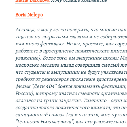
Maria Baronova
Хочу больше комментов
Boris Nelepo
Аскольд, я могу легко поверить, что многие н
тщательно закрытыми глазами и не собираются
или иного фестиваля. Но вы, простите, как соре
работаете в пространстве политического кинема
уважение). Более того, вы выпускник школы М
несколько месяцев назад совершила смелый жес
что студенты и выпускники не будут участвоват
требуют от режиссеров прокатные удостоверения
фильм "Дети 404" боятся показывать фестивали, 
России), которому хватило смелости организова
оказался на грани закрытия. Тимченко - один 
созданию такого политического климата; это не
санкционный список (да и что это я, мне нужно
"Геннадия Николаевича", как его уважительно н