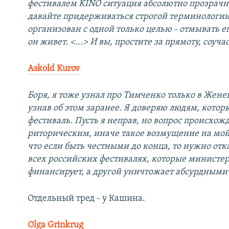
фестивалем KINO ситуация абсолютно прозрачна
давайте придерживаться строгой терминологии.
организован с одной только целью - отмывать е
он живет. <...> И вы, простите за прямоту, соуч
Askold Kurov
Боря, я тоже узнал про Тимченко только в Женеве
узнав об этом заранее. Я доверяю людям, кото
фестиваль. Пусть я неправ, но вопрос происхож
риторическим, иначе такое возмущение на мой 
что если быть честными до конца, то нужно отка
всех российских фестивалях, которые министер
финансирует, а другой уничтожает абсурдными
Отдельный тред - у Кашина.
Olga Grinkrug