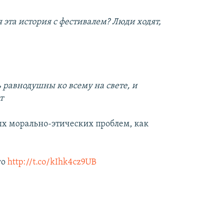
я эта история с фестивалем? Люди ходят,
 равнодушны ко всему на свете, и
т
х морально-этических проблем, как
го
http://t.co/kIhk4cz9UB