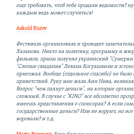
еще требовать, чтоб тебе продали ведомости? ну 
каждым ведь может случиться!
Askold Kurov
Фестиваль организовала и проводит замечател
Хазанова. Никто на политику, программу и жюр
фильмов, призы получил украинский "Сумерки"
"Слепые свидания" Левана Когуашвили и эстонс
приезжал. Вообще (отдельное спасибо) не был
приветствий. Руку мне жала Анн Нива, великая,
Вопрос "чем пахнут деньги", на которые органи
сложный. В случае с "KINO" все абсолютно прозр
имеешь представления о спонсорах? А если сам
государственные деньги? Или не воруют, но все
воровали? и т.д.