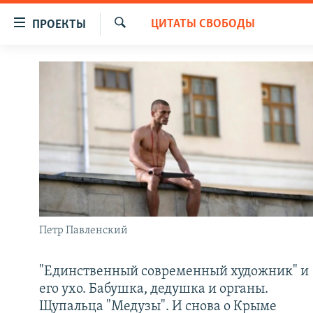
Ссылки
ЦИТАТЫ СВОБОДЫ
ПРОЕКТЫ
для
Искать
упрощенного
ПРОГРАММЫ
доступа
ПОДКАСТЫ
Вернуться
АВТОРСКИЕ ПРОЕКТЫ
к
основному
ЦИТАТЫ СВОБОДЫ
содержанию
МНЕНИЯ
Вернутся
КУЛЬТУРА
к
главной
IDEL.РЕАЛИИ
навигации
Петр Павленский
КАВКАЗ.РЕАЛИИ
Вернутся
к
СЕВЕР.РЕАЛИИ
"Единственный современный художник" и
поиску
его ухо. Бабушка, дедушка и органы.
СИБИРЬ.РЕАЛИИ
Щупальца "Медузы". И снова о Крыме