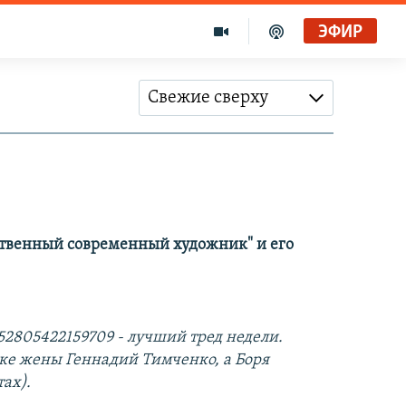
ЭФИР
Свежие сверху
нственный современный художник" и его
152805422159709 - лучший тред недели.
ке жены Геннадий Тимченко, а Боря
ах).