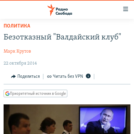
Ссылки
для
упрощенного
ПОЛИТИКА
ПРОГРАММЫ
доступа
Безотказный "Валдайский клуб"
ПОДКАСТЫ
Вернуться
к
Марк Крутов
АВТОРСКИЕ ПРОЕКТЫ
основному
22 октября 2014
ЦИТАТЫ СВОБОДЫ
содержанию
Вернутся
МНЕНИЯ
Поделиться
Читать без VPN
к
КУЛЬТУРА
главной
Приоритетный источник в Google
навигации
IDEL.РЕАЛИИ
Вернутся
КАВКАЗ.РЕАЛИИ
к
СЕВЕР.РЕАЛИИ
поиску
СИБИРЬ.РЕАЛИИ