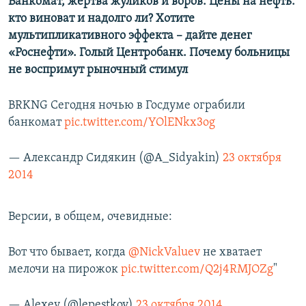
Банкомат, жертва жуликов и воров. Цены на нефть:
кто виноват и надолго ли? Хотите
мультипликативного эффекта – дайте денег
«Роснефти». Голый Центробанк. Почему больницы
не воспримут рыночный стимул
BRKNG Сегодня ночью в Госдуме ограбили
банкомат
pic.twitter.com/YOlENkx3og
— Александр Сидякин (@A_Sidyakin)
23 октября
2014
Версии, в общем, очевидные:
Вот что бывает, когда
@NickValuev
не хватает
мелочи на пирожок
pic.twitter.com/Q2j4RMJOZg
"
— Alexey (@lepestkov)
23 октября 2014