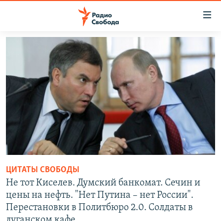
Ссылки
для
упрощенного
ПРОГРАММЫ
доступа
ПОДКАСТЫ
Вернуться
к
АВТОРСКИЕ ПРОЕКТЫ
основному
ЦИТАТЫ СВОБОДЫ
содержанию
Вернутся
МНЕНИЯ
к
КУЛЬТУРА
главной
навигации
IDEL.РЕАЛИИ
ЦИТАТЫ СВОБОДЫ
Вернутся
КАВКАЗ.РЕАЛИИ
Не тот Киселев. Думский банкомат. Сечин и
к
СЕВЕР.РЕАЛИИ
цены на нефть. "Нет Путина – нет России".
поиску
Перестановки в Политбюро 2.0. Солдаты в
СИБИРЬ.РЕАЛИИ
луганском кафе