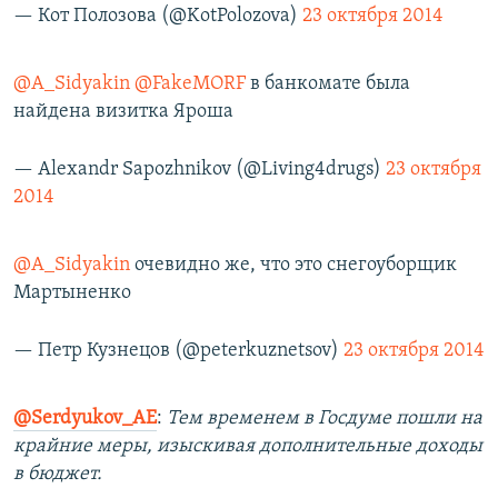
— Кот Полозова (@KotPolozova)
23 октября 2014
@A_Sidyakin
@FakeMORF
в банкомате была
найдена визитка Яроша
— Alexandr Sapozhnikov (@Living4drugs)
23 октября
2014
@A_Sidyakin
очевидно же, что это снегоуборщик
Мартыненко
— Петр Кузнецов (@peterkuznetsov)
23 октября 2014
@Serdyukov_AE
:
Тем временем в Госдуме пошли на
крайние меры, изыскивая дополнительные доходы
в бюджет.