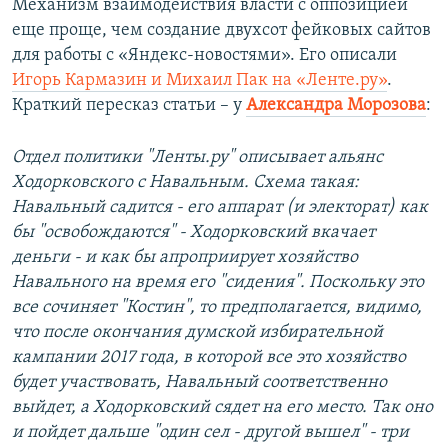
Механизм взаимодействия власти с оппозицией
еще проще, чем создание двухсот фейковых сайтов
для работы с «Яндекс-новостями». Его описали
Игорь Кармазин и Михаил Пак на «Ленте.ру»
.
Краткий пересказ статьи – у
Александра Морозова
:
Отдел политики "Ленты.ру" описывает альянс
Ходорковского с Навальным. Схема такая:
Навальный садится - его аппарат (и электорат) как
бы "освобождаются" - Ходорковский вкачает
деньги - и как бы апроприирует хозяйство
Навального на время его "сидения". Поскольку это
все сочиняет "Костин", то предполагается, видимо,
что после окончания думской избирательной
кампании 2017 года, в которой все это хозяйство
будет участвовать, Навальный соответственно
выйдет, а Ходорковский сядет на его место. Так оно
и пойдет дальше "один сел - другой вышел" - три