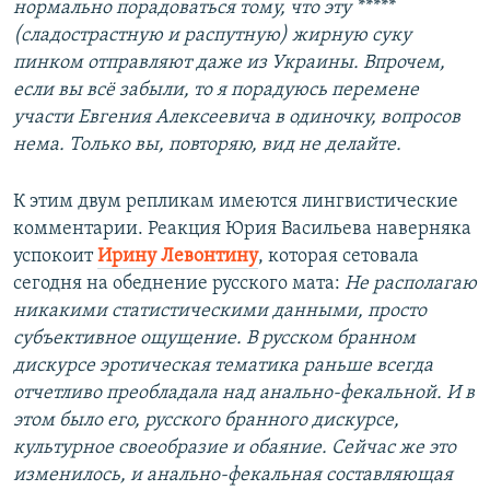
нормально порадоваться тому, что эту *****
(сладострастную и распутную) жирную суку
пинком отправляют даже из Украины. Впрочем,
если вы всё забыли, то я порадуюсь перемене
участи Евгения Алексеевича в одиночку, вопросов
нема. Только вы, повторяю, вид не делайте.
К этим двум репликам имеются лингвистические
комментарии. Реакция Юрия Васильева наверняка
успокоит
Ирину Левонтину
, которая сетовала
сегодня на обеднение русского мата:
Не располагаю
никакими статистическими данными, просто
субъективное ощущение. В русском бранном
дискурсе эротическая тематика раньше всегда
отчетливо преобладала над анально-фекальной. И в
этом было его, русского бранного дискурсе,
культурное своеобразие и обаяние. Сейчас же это
изменилось, и анально-фекальная составляющая