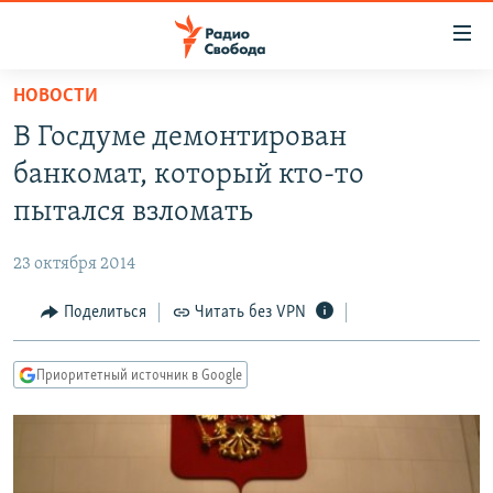
Ссылки
для
упрощенного
НОВОСТИ
ПРОГРАММЫ
доступа
В Госдуме демонтирован
ПОДКАСТЫ
Вернуться
банкомат, который кто-то
к
АВТОРСКИЕ ПРОЕКТЫ
пытался взломать
основному
ЦИТАТЫ СВОБОДЫ
содержанию
23 октября 2014
Вернутся
МНЕНИЯ
к
Поделиться
Читать без VPN
КУЛЬТУРА
главной
навигации
IDEL.РЕАЛИИ
Приоритетный источник в Google
Вернутся
КАВКАЗ.РЕАЛИИ
к
СЕВЕР.РЕАЛИИ
поиску
СИБИРЬ.РЕАЛИИ