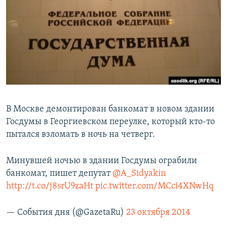
РАСПИСАНИЕ ВЕЩАНИЯ
ПОДПИШИТЕСЬ НА РАССЫЛКУ
СОЦИАЛЬНЫЕ СЕТИ
В Москве демонтирован банкомат в новом здании
Госдумы в Георгиевском переулке, который кто-то
Все сайты РСЕ/РС
пытался взломать в ночь на четверг.
Минувшей ночью в здании Госдумы ограбили
банкомат, пишет депутат
@A_Sidyakin
http://t.co/j8srU9zaHt
pic.twitter.com/MCci4XNwHq
— События дня (@GazetaRu)
23 октября 2014