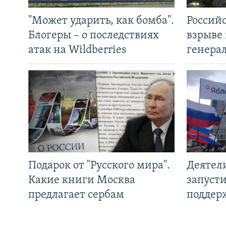
"Может ударить, как бомба".
Россий
Блогеры – о последствиях
взрыве 
атак на Wildberries
генера
Подарок от "Русского мира".
Деятел
Какие книги Москва
запуст
предлагает сербам
поддер