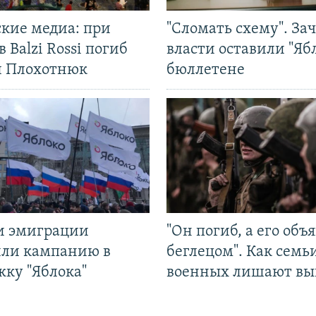
ские медиа: при
"Сломать схему". За
в Balzi Rossi погиб
власти оставили "Ябл
л Плохотнюк
бюллетене
и эмиграции
"Он погиб, а его объ
или кампанию в
беглецом". Как семь
жку "Яблока"
военных лишают вы