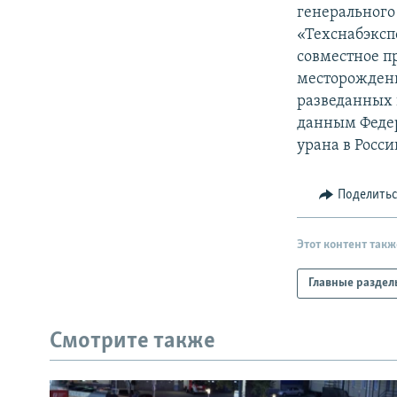
РАСПИСАНИЕ ВЕЩАНИЯ
генерального
ПОДПИШИТЕСЬ НА РАССЫЛКУ
«Техснабэксп
совместное п
месторождени
разведанных в
данным Федер
урана в Росси
Поделить
Этот контент такж
Главные раздел
Смотрите также