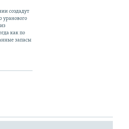
нии создадут
о уранового
 из
огда как по
данные запасы