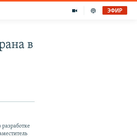
ЭФИР
рана в
в разработке
аместитель