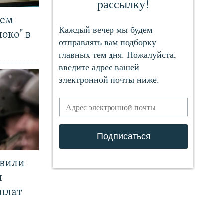
чем
око" в
явили
и
плат