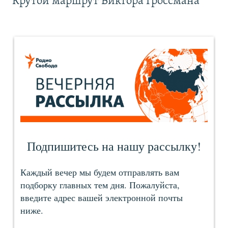
Крутой маршрут Виктора Гроссмана