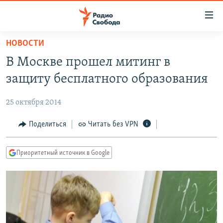
Ссылки
для
упрощенного
НОВОСТИ
ПРОГРАММЫ
доступа
В Москве прошел митинг в
ПОДКАСТЫ
Вернуться
защиту бесплатного образования
к
АВТОРСКИЕ ПРОЕКТЫ
основному
25 октября 2014
ЦИТАТЫ СВОБОДЫ
содержанию
Вернутся
МНЕНИЯ
Поделиться
Читать без VPN
к
КУЛЬТУРА
главной
Приоритетный источник в Google
навигации
IDEL.РЕАЛИИ
Вернутся
КАВКАЗ.РЕАЛИИ
к
СЕВЕР.РЕАЛИИ
поиску
СИБИРЬ.РЕАЛИИ