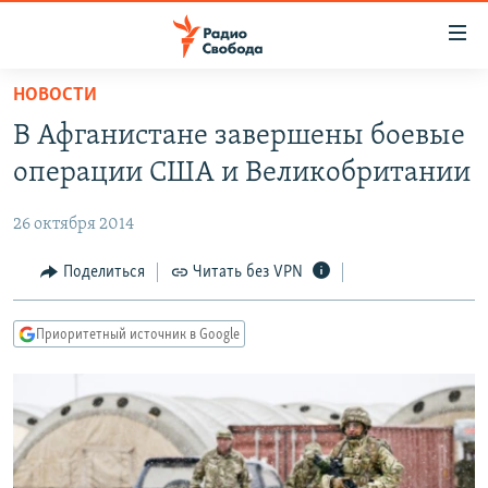
Ссылки
для
упрощенного
НОВОСТИ
ПРОГРАММЫ
доступа
В Афганистане завершены боевые
ПОДКАСТЫ
Вернуться
операции США и Великобритании
к
АВТОРСКИЕ ПРОЕКТЫ
основному
26 октября 2014
ЦИТАТЫ СВОБОДЫ
содержанию
Вернутся
МНЕНИЯ
Поделиться
Читать без VPN
к
КУЛЬТУРА
главной
Приоритетный источник в Google
навигации
IDEL.РЕАЛИИ
Вернутся
КАВКАЗ.РЕАЛИИ
к
СЕВЕР.РЕАЛИИ
поиску
СИБИРЬ.РЕАЛИИ