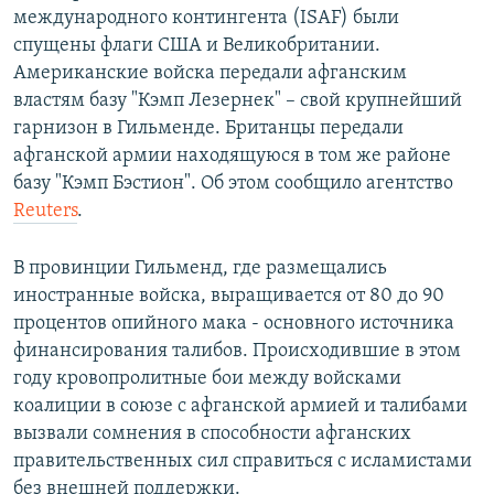
международного контингента (ISAF) были
спущены флаги США и Великобритании.
Американские войска передали афганским
властям базу "Кэмп Лезернек" – свой крупнейший
гарнизон в Гильменде. Британцы передали
афганской армии находящуюся в том же районе
базу "Кэмп Бэстион". Об этом сообщило агентство
Reuters
.
В провинции Гильменд, где размещались
иностранные войска, выращивается от 80 до 90
процентов опийного мака - основного источника
финансирования талибов. Происходившие в этом
году кровопролитные бои между войсками
коалиции в союзе с афганской армией и талибами
вызвали сомнения в способности афганских
правительственных сил справиться с исламистами
без внешней поддержки.