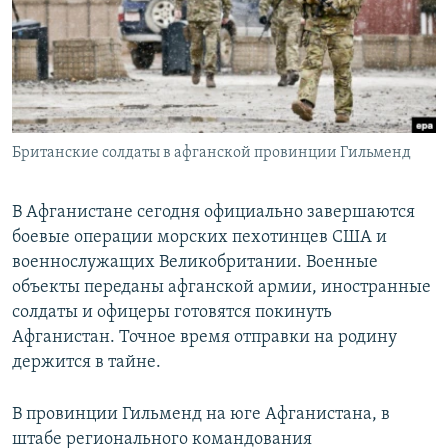
РАСПИСАНИЕ ВЕЩАНИЯ
ПОДПИШИТЕСЬ НА РАССЫЛКУ
СОЦИАЛЬНЫЕ СЕТИ
Британские солдаты в афганской провинции Гильменд
В Афганистане сегодня официально завершаются
боевые операции морских пехотинцев США и
Все сайты РСЕ/РС
военнослужащих Великобритании. Военные
объекты переданы афганской армии, иностранные
солдаты и офицеры готовятся покинуть
Афганистан. Точное время отправки на родину
держится в тайне.
В провинции Гильменд на юге Афганистана, в
штабе регионального командования