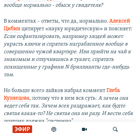
вообще нормально - обыск у свидетеля?
В комментах – ответы, что да, нормально.
Алексей
Цибин
цитирует «науку юридическую» и поясняет:
Если пофантазировать, например злодей может
украсть ключи и спрятать награбленное вообще в
совершенно чужой квартире. Или прийти на чай к
знакомым и отлучившись в туалет, спрятать
похищенные у графини N бриллианты где-нибудь
там.
Но больше всего лайков набрал коммент
Глеба
Кузнецова
, потому что в нем вся суть:
А зачем она
ведет себя так. Зачем всех раздражает, как будто
святая какая-то? Не святая она ни разу. И вести себя
поэтому должна "системно".
ЭФИР