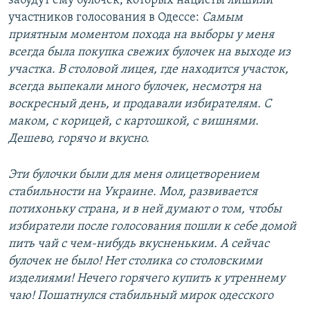
забудут ему булочек, которых нацисты лишили
участников голосования в Одессе:
Самым
приятным моментом похода на выборы у меня
всегда была покупка свежих булочек на выходе из
участка. В столовой лицея, где находится участок,
всегда выпекали много булочек, несмотря на
воскресный день, и продавали избирателям. С
маком, с корицей, с картошкой, с вишнями.
Дешево, горячо и вкусно.
Эти булочки были для меня олицетворением
стабильности на Украине. Мол, развивается
потихоньку страна, и в ней думают о том, чтобы
избиратели после голосования пошли к себе домой
пить чай с чем-нибудь вкусненьким. А сейчас
булочек не было! Нет столика со столовскими
изделиями! Нечего горячего купить к утреннему
чаю! Пошатнулся стабильный мирок одесского