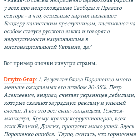
- Какая-то совсем неприлично одинаковая радость
у всех про непрохождение Свободы и Правого
сектора - а что, остальные партии называют
Бандеру нацистским преступником, настаивают на
особом статусе русского языка и говорят о
недопустимости национализма в
многонациональной Украине, да?
Вот пример оценки изнутри страны.
Dmytro Gnap
:
1. Результат блока Порошенко много
меньше ожидаемых его штабом 30-35%. Петр
Алексеевич, видимо, считает украинцев дебилами,
которые схавают заурядную рекламу и унылый
слоган. А вот это всё: сына-кандидата, Гелетея-
министра, Ярему-крышу коррупционеров, всех
этих Жваний, Довгих, пропустят мимо ушей. Здесь
Порошенко ошибся. "Глупо, считать, что горничные