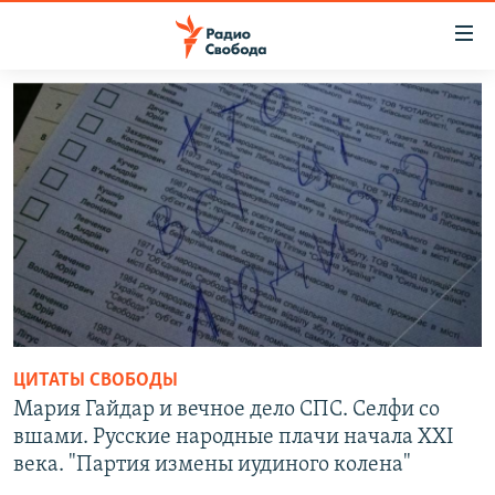
Ссылки
для
упрощенного
ПРОГРАММЫ
доступа
ПОДКАСТЫ
Вернуться
к
АВТОРСКИЕ ПРОЕКТЫ
основному
ЦИТАТЫ СВОБОДЫ
содержанию
Вернутся
МНЕНИЯ
к
КУЛЬТУРА
главной
навигации
IDEL.РЕАЛИИ
ЦИТАТЫ СВОБОДЫ
Вернутся
КАВКАЗ.РЕАЛИИ
Мария Гайдар и вечное дело СПС. Селфи со
к
СЕВЕР.РЕАЛИИ
вшами. Русские народные плачи начала XXI
поиску
века. "Партия измены иудиного колена"
СИБИРЬ.РЕАЛИИ