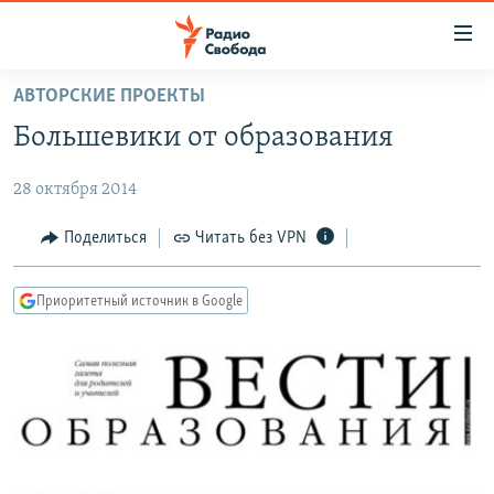
Ссылки
для
упрощенного
АВТОРСКИЕ ПРОЕКТЫ
ПРОГРАММЫ
доступа
Большевики от образования
ПОДКАСТЫ
Вернуться
к
28 октября 2014
АВТОРСКИЕ ПРОЕКТЫ
основному
ЦИТАТЫ СВОБОДЫ
Поделиться
Читать без VPN
содержанию
Вернутся
МНЕНИЯ
к
Приоритетный источник в Google
КУЛЬТУРА
главной
навигации
IDEL.РЕАЛИИ
Вернутся
КАВКАЗ.РЕАЛИИ
к
СЕВЕР.РЕАЛИИ
поиску
СИБИРЬ.РЕАЛИИ