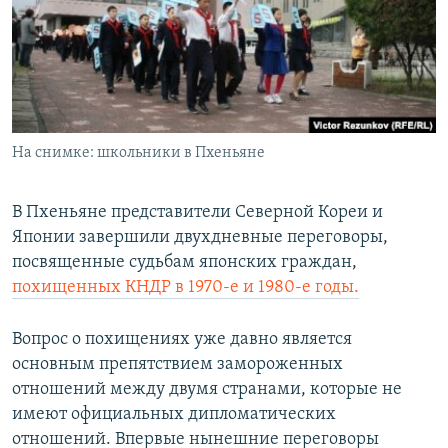
РАСПИСАНИЕ ВЕЩАНИЯ
ПОДПИШИТЕСЬ НА РАССЫЛКУ
СОЦИАЛЬНЫЕ СЕТИ
На снимке: школьники в Пхеньяне
В Пхеньяне представители Северной Кореи и
Японии завершили двухдневные переговоры,
Все сайты РСЕ/РС
посвященные судьбам японских граждан,
похищенных КНДР в 1970-е и 1980-е годы.
Вопрос о похищениях уже давно является
основным препятствием замороженных
отношений между двумя странами, которые не
имеют официальных дипломатических
отношений. Впервые нынешние переговоры