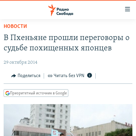
Ссылки
для
упрощенного
НОВОСТИ
ПРОГРАММЫ
доступа
В Пхеньяне прошли переговоры о
ПОДКАСТЫ
Вернуться
судьбе похищенных японцев
к
АВТОРСКИЕ ПРОЕКТЫ
основному
29 октября 2014
ЦИТАТЫ СВОБОДЫ
содержанию
Вернутся
МНЕНИЯ
Поделиться
Читать без VPN
к
КУЛЬТУРА
главной
Приоритетный источник в Google
навигации
IDEL.РЕАЛИИ
Вернутся
КАВКАЗ.РЕАЛИИ
к
СЕВЕР.РЕАЛИИ
поиску
СИБИРЬ.РЕАЛИИ