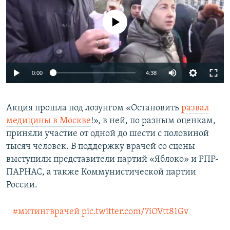
No media source currently available
0:00
4:38
Акция прошла под лозунгом «Остановить
развал
медицины в Москве
!», в ней, по разным оценкам,
приняли участие от одной до шести с половиной
тысяч человек. В поддержку врачей со сцены
выступили представители партий «Яблоко» и РПР-
ПАРНАС, а также Коммунистической партии
России.
#митингврачей
pic.twitter.com/7iOVtt81Gv