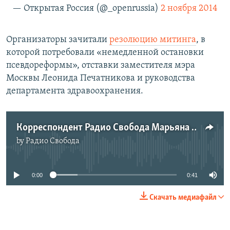
— Открытая Россия (@_openrussia)
2 ноября 2014
Организаторы зачитали
резолюцию митинга
, в
которой потребовали «немедленной остановки
псевдореформы», отставки заместителя мэра
Москвы Леонида Печатникова и руководства
департамента здравоохранения.
Корреспондент Радио Свобода Марьяна Торочешникова об акции медработников в Москве
by
Радио Свобода
No media source currently available
0:00
0:41
Скачать медиафайл