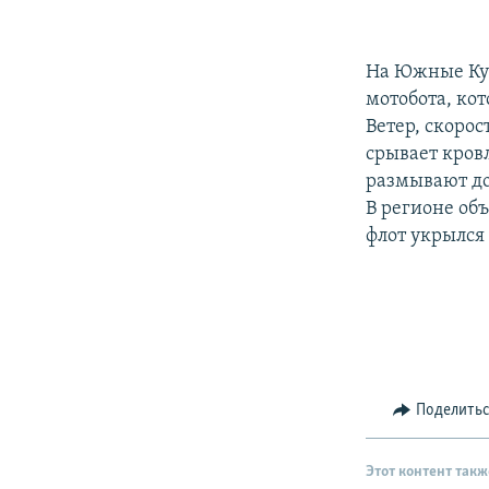
РАСПИСАНИЕ ВЕЩАНИЯ
ПОДПИШИТЕСЬ НА РАССЫЛКУ
На Южные Кур
мотобота, кот
Ветер, скорос
срывает кров
размывают до
В регионе об
флот укрылся 
Поделить
Этот контент такж