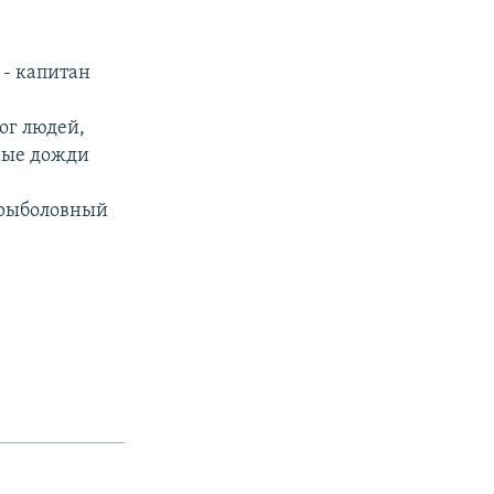
- капитан
ног людей,
ные дожди
 рыболовный