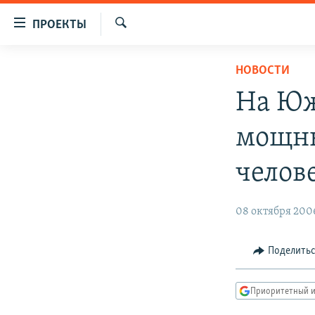
Ссылки
ПРОЕКТЫ
для
Искать
упрощенного
ПРОГРАММЫ
НОВОСТИ
доступа
ПОДКАСТЫ
На Юж
Вернуться
АВТОРСКИЕ ПРОЕКТЫ
к
мощны
основному
ЦИТАТЫ СВОБОДЫ
содержанию
МНЕНИЯ
челов
Вернутся
КУЛЬТУРА
к
главной
08 октября 200
IDEL.РЕАЛИИ
навигации
КАВКАЗ.РЕАЛИИ
Вернутся
Поделить
к
СЕВЕР.РЕАЛИИ
поиску
СИБИРЬ.РЕАЛИИ
Приоритетный и