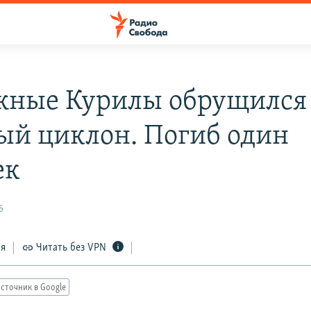
ные Курилы обрущился
й циклон. Погиб один
ек
6
ся
Читать без VPN
сточник в Google