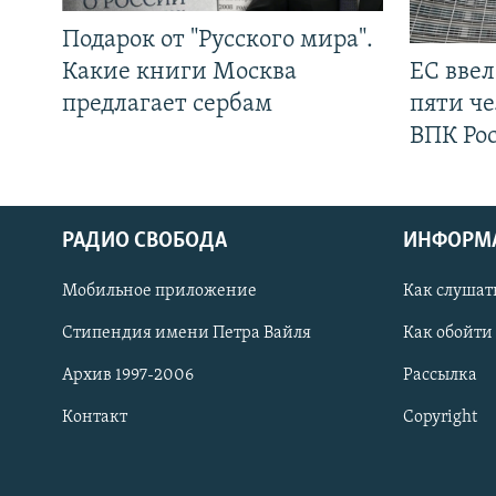
Подарок от "Русского мира".
Какие книги Москва
ЕС вве
предлагает сербам
пяти че
ВПК Ро
РАДИО СВОБОДА
ИНФОРМ
Мобильное приложение
Как слушат
СОЦИАЛЬНЫЕ СЕТИ
Стипендия имени Петра Вайля
Как обойти
Архив 1997-2006
Рассылка
Контакт
Copyright
Все сайты РСЕ/РС