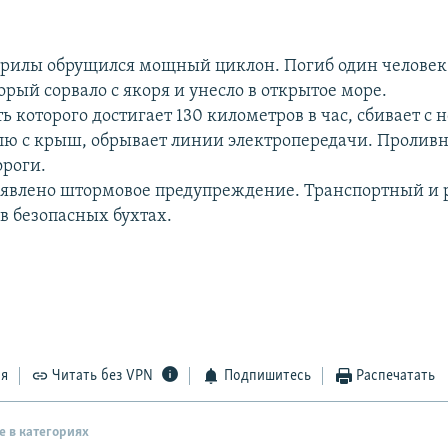
илы обрущился мощный циклон. Погиб один человек 
орый сорвало с якоря и унесло в открытое море.
ть которого достигает 130 километров в час, сбивает с 
лю с крыш, обрывает линии электропередачи. Пролив
роги.
ъявлено штормовое предупреждение. Транспортный и
в безопасных бухтах.
ся
Читать без VPN
Подпишитесь
Распечатать
е в категориях