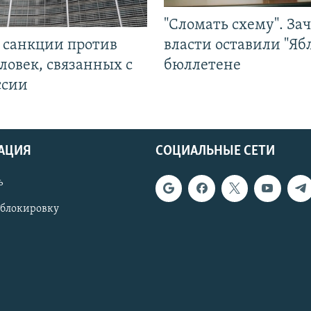
"Сломать схему". За
л санкции против
власти оставили "Ябл
ловек, связанных с
бюллетене
ссии
АЦИЯ
СОЦИАЛЬНЫЕ СЕТИ
ь
 блокировку