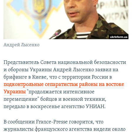
РАСПИСАНИЕ ВЕЩАНИЯ
ПОДПИШИТЕСЬ НА РАССЫЛКУ
СОЦИАЛЬНЫЕ СЕТИ
Андрей Лысенко
Представитель Совета национальной безопасности
и обороны Украины Андрей Лысенко заявил на
Все сайты РСЕ/РС
брифинге в Киеве, что с территории России в
подконтрольные сепаратистам районы на востоке
Украины
"продолжается интенсивное
перемещение" бойцов и военной техники,
передало в воскресенье агентство УНИАН.
В сообщении France-Presse говорится, что
журналисты французского агентства видели около