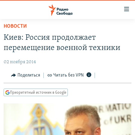
Ссылки
для
упрощенного
НОВОСТИ
ПРОГРАММЫ
доступа
Киев: Россия продолжает
ПОДКАСТЫ
Вернуться
перемещение военной техники
к
АВТОРСКИЕ ПРОЕКТЫ
основному
02 ноября 2014
ЦИТАТЫ СВОБОДЫ
содержанию
Вернутся
МНЕНИЯ
Поделиться
Читать без VPN
к
КУЛЬТУРА
главной
Приоритетный источник в Google
навигации
IDEL.РЕАЛИИ
Вернутся
КАВКАЗ.РЕАЛИИ
к
СЕВЕР.РЕАЛИИ
поиску
СИБИРЬ.РЕАЛИИ