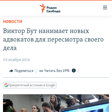
Ссылки
для
упрощенного
НОВОСТИ
ПРОГРАММЫ
доступа
Виктор Бут нанимает новых
ПОДКАСТЫ
Вернуться
адвокатов для пересмотра своего
к
АВТОРСКИЕ ПРОЕКТЫ
дела
основному
ЦИТАТЫ СВОБОДЫ
содержанию
03 ноября 2014
Вернутся
МНЕНИЯ
к
Поделиться
Читать без VPN
КУЛЬТУРА
главной
навигации
IDEL.РЕАЛИИ
Приоритетный источник в Google
Вернутся
КАВКАЗ.РЕАЛИИ
к
СЕВЕР.РЕАЛИИ
поиску
СИБИРЬ.РЕАЛИИ