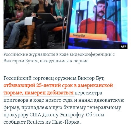
РАСПИСАНИЕ ВЕЩАНИЯ
ПОДПИШИТЕСЬ НА РАССЫЛКУ
СОЦИАЛЬНЫЕ СЕТИ
Российские журналисты в ходе видеоконференции с
Виктором Бутом, находящимся в тюрьме
Все сайты РСЕ/РС
Российский торговец оружием Виктор Бут,
отбывающий 25-летний срок в американской
тюрьме, намерен добиваться
пересмотра
приговора в ходе нового суда и нанял адвокатскую
фирму, принадлежащую бывшему генеральному
прокурору США Джону Эшкрофту. Об этом
сообщает Reuters из Нью-Йорка.