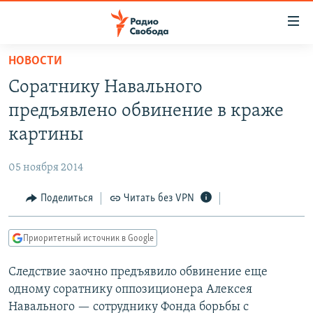
Ссылки
для
упрощенного
НОВОСТИ
ПРОГРАММЫ
доступа
Соратнику Навального
ПОДКАСТЫ
Вернуться
предъявлено обвинение в краже
к
АВТОРСКИЕ ПРОЕКТЫ
картины
основному
ЦИТАТЫ СВОБОДЫ
содержанию
05 ноября 2014
Вернутся
МНЕНИЯ
к
Поделиться
Читать без VPN
КУЛЬТУРА
главной
навигации
IDEL.РЕАЛИИ
Приоритетный источник в Google
Вернутся
КАВКАЗ.РЕАЛИИ
к
Следствие заочно предъявило обвинение еще
СЕВЕР.РЕАЛИИ
поиску
одному соратнику оппозиционера Алексея
СИБИРЬ.РЕАЛИИ
Навального — сотруднику Фонда борьбы с