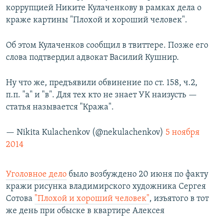
коррупцией Никите Кулаченкову в рамках дела о
РАСПИСАНИЕ ВЕЩАНИЯ
краже картины "Плохой и хороший человек".
ПОДПИШИТЕСЬ НА РАССЫЛКУ
Об этом Кулаченков сообщил в твиттере. Позже его
СОЦИАЛЬНЫЕ СЕТИ
слова подтвердил адвокат Василий Кушнир.
Ну что же, предъявили обвинение по ст. 158, ч.2,
п.п. "а" и "в". Для тех кто не знает УК наизусть —
статья называется "Кража".
Все сайты РСЕ/РС
— Nikita Kulachenkov (@nekulachenkov)
5 ноября
2014
Уголовное дело
было возбуждено 20 июня по факту
кражи рисунка владимирского художника Сергея
Сотова
"Плохой и хороший человек"
, изъятого в тот
же день при обыске в квартире Алексея