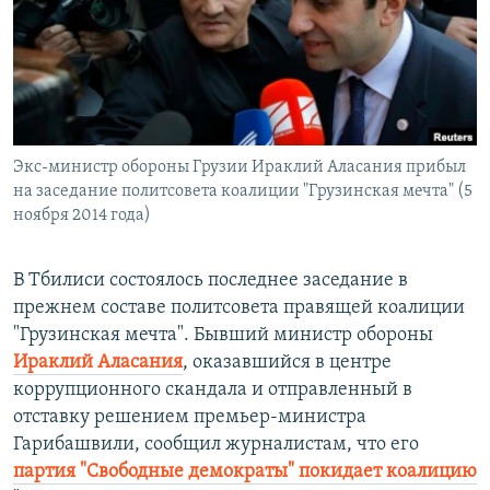
РАСПИСАНИЕ ВЕЩАНИЯ
ПОДПИШИТЕСЬ НА РАССЫЛКУ
СОЦИАЛЬНЫЕ СЕТИ
Экс-министр обороны Грузии Ираклий Аласания прибыл
на заседание политсовета коалиции "Грузинская мечта" (5
ноября 2014 года)
Все сайты РСЕ/РС
В Тбилиси состоялось последнее заседание в
прежнем составе политсовета правящей коалиции
"Грузинская мечта". Бывший министр обороны
Ираклий Аласания
, оказавшийся в центре
коррупционного скандала и отправленный в
отставку решением премьер-министра
Гарибашвили, сообщил журналистам, что его
партия "Свободные демократы" покидает коалицию