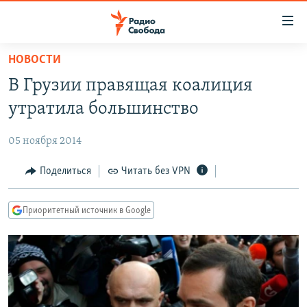
Ссылки
для
упрощенного
НОВОСТИ
ПРОГРАММЫ
доступа
В Грузии правящая коалиция
ПОДКАСТЫ
Вернуться
утратила большинство
к
АВТОРСКИЕ ПРОЕКТЫ
основному
05 ноября 2014
ЦИТАТЫ СВОБОДЫ
содержанию
Вернутся
МНЕНИЯ
Поделиться
Читать без VPN
к
КУЛЬТУРА
главной
Приоритетный источник в Google
навигации
IDEL.РЕАЛИИ
Вернутся
КАВКАЗ.РЕАЛИИ
к
СЕВЕР.РЕАЛИИ
поиску
СИБИРЬ.РЕАЛИИ