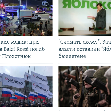
ские медиа: при
"Сломать схему". За
в Balzi Rossi погиб
власти оставили "Ябл
л Плохотнюк
бюллетене