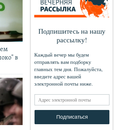
чем
око" в