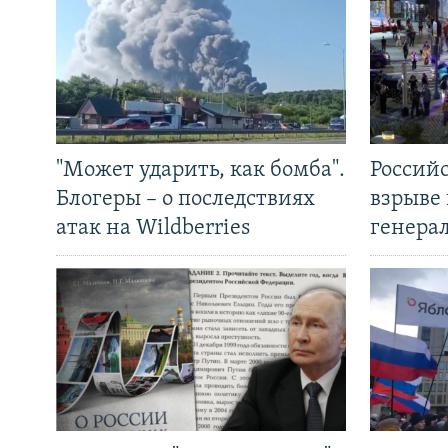
"Может ударить, как бомба".
Россий
Блогеры – о последствиях
взрыве 
атак на Wildberries
генера