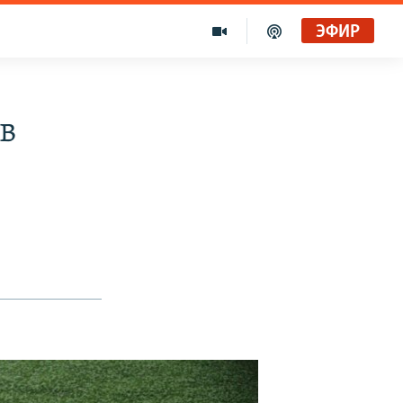
ЭФИР
в