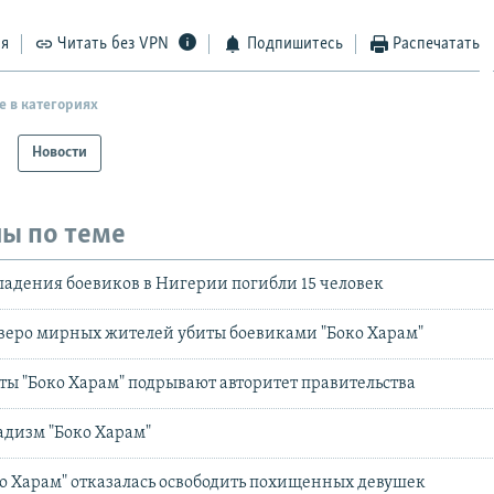
ся
Читать без VPN
Подпишитесь
Распечатать
е в категориях
Новости
ы по теме
ападения боевиков в Нигерии погибли 15 человек
веро мирных жителей убиты боевиками "Боко Харам"
ты "Боко Харам" подрывают авторитет правительства
дизм "Боко Харам"
о Харам" отказалась освободить похищенных девушек