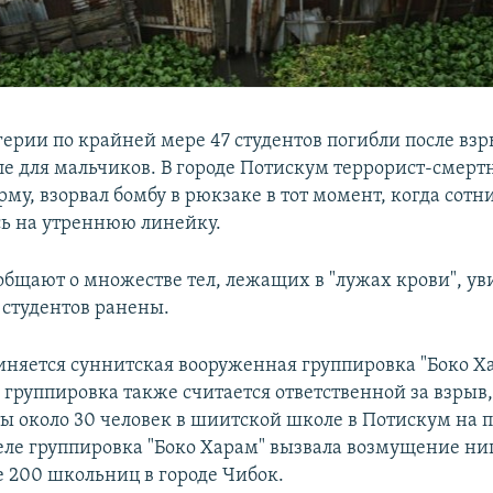
герии по крайней мере 47 студентов погибли после вз
ле для мальчиков. В городе Потискум террорист-смерт
у, взорвал бомбу в рюкзаке в тот момент, когда сотн
ь на утреннюю линейку.
общают о множестве тел, лежащих в "лужах крови", у
 студентов ранены.
виняется суннитская вооруженная группировка "Боко Ха
группировка также считается ответственной за взрыв, 
ты около 30 человек в шиитской школе в Потискум на
реле группировка "Боко Харам" вызвала возмущение ни
е 200 школьниц в городе Чибок.