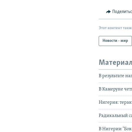
Поделить
Этот контент такж
Новости - мир
Материал
В результате н
В Камеруне чет
Нигерия: терак
Радикальный са
В Нигерии "Бок