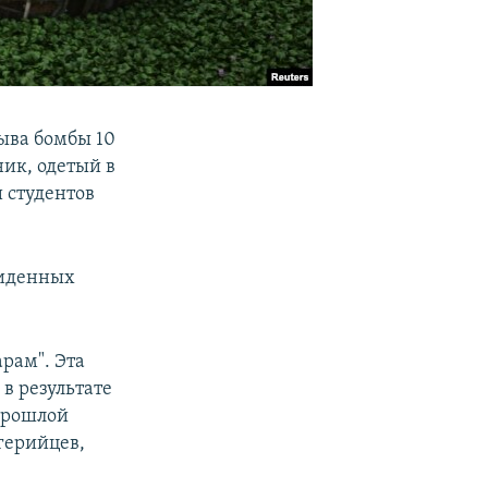
рыва бомбы 10
ник, одетый в
и студентов
виденных
рам". Эта
в результате
 прошлой
герийцев,