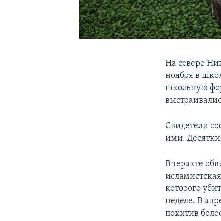
На севере Ни
ноября в шко
школьную форм
выстраивалис
Свидетели со
ими. Десятки
В теракте об
исламистская 
которого уби
неделе. В ап
похитив боле