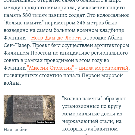
официальное открытие самого большого в мире
международного мемориала, увековечивающего
память 580 тысяч павших солдат. Это колоссальное
"Кольцо памяти" периметром 345 метров было
возведено на самом большом военном кладбище
Франции –
Нотр-Дам-де-Лоретт
в городке Аблен-
Сен-Назер. Проект был осуществлен архитектором
Филиппом Простом по инициативе регионального
совета в рамках проводимой в этом году во
Франции
"Миссии Столетия"
–
цикла мероприятий
,
посвященных столетию начала Первой мировой
войны.
"Кольцо памяти" образуют
установленные по кругу
мемориальные доски из
нержавеющей стали, на
которых в алфавитном
Надгробие