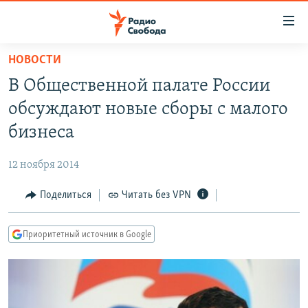
Ссылки
для
упрощенного
НОВОСТИ
ПРОГРАММЫ
доступа
В Общественной палате России
ПОДКАСТЫ
Вернуться
обсуждают новые сборы с малого
к
АВТОРСКИЕ ПРОЕКТЫ
бизнеса
основному
ЦИТАТЫ СВОБОДЫ
содержанию
12 ноября 2014
Вернутся
МНЕНИЯ
к
Поделиться
Читать без VPN
КУЛЬТУРА
главной
навигации
IDEL.РЕАЛИИ
Приоритетный источник в Google
Вернутся
КАВКАЗ.РЕАЛИИ
к
СЕВЕР.РЕАЛИИ
поиску
СИБИРЬ.РЕАЛИИ