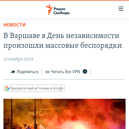
Ссылки
для
упрощенного
НОВОСТИ
ПРОГРАММЫ
доступа
В Варшаве в День независимости
ПОДКАСТЫ
Вернуться
произошли массовые беспорядки
к
АВТОРСКИЕ ПРОЕКТЫ
основному
12 ноября 2014
ЦИТАТЫ СВОБОДЫ
содержанию
Вернутся
МНЕНИЯ
Поделиться
Читать без VPN
к
КУЛЬТУРА
главной
Приоритетный источник в Google
навигации
IDEL.РЕАЛИИ
Вернутся
КАВКАЗ.РЕАЛИИ
к
СЕВЕР.РЕАЛИИ
поиску
СИБИРЬ.РЕАЛИИ