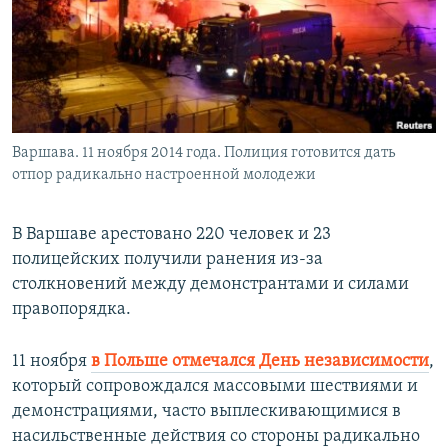
РАСПИСАНИЕ ВЕЩАНИЯ
ПОДПИШИТЕСЬ НА РАССЫЛКУ
СОЦИАЛЬНЫЕ СЕТИ
Варшава. 11 ноября 2014 года. Полиция готовится дать
отпор радикально настроенной молодежи
В Варшаве арестовано 220 человек и 23
Все сайты РСЕ/РС
полицейских получили ранения из-за
столкновений между демонстрантами и силами
правопорядка.
11 ноября
в Польше отмечался День независимости
,
который сопровождался массовыми шествиями и
демонстрациями, часто выплескивающимися в
насильственные действия со стороны радикально