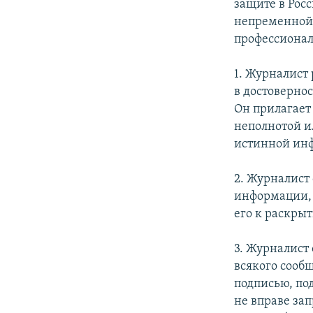
РАСПИСАНИЕ ВЕЩАНИЯ
защите в Рос
непременной 
ПОДПИШИТЕСЬ НА РАССЫЛКУ
профессиона
1. Журналист
в достоверно
Он прилагает
неполнотой и
истинной инф
2. Журналист
информации,
его к раскры
3. Журналист
всякого сооб
подписью, под
не вправе за