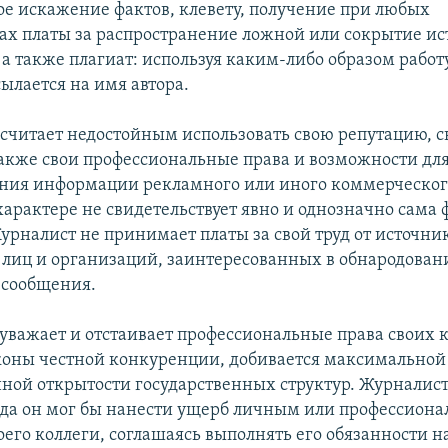
е искажение фактов, клевету, получение при любых
вах платы за распространение ложной или сокрытие и
а также плагиат: используя каким-либо образом работу
сылается на имя автора.
 считает недостойным использовать свою репутацию, с
 также свои профессиональные права и возможности дл
ния информации рекламного или иного коммерческог
характере не свидетельствует явно и однозначно сама 
урналист не принимает платы за свой труд от источни
лиц и организаций, заинтересованных в обнародован
 сообщения.
 уважает и отстаивает профессиональные права своих к
коны честной конкуренции, добивается максимальной
ой открытости государственных структур. Журналист
гда он мог бы нанести ущерб личным или профессион
его коллеги, соглашаясь выполнять его обязанности на