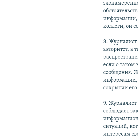
злонамеренно
обстоятельст
информации, 
коллеги, он с
8. Журналист
авторитет, а
распростране
если о таком 
сообщения. Ж
информации, 
сокрытии его
9. Журналист
соблюдает за
информационн
ситуаций, ко
интересам сво