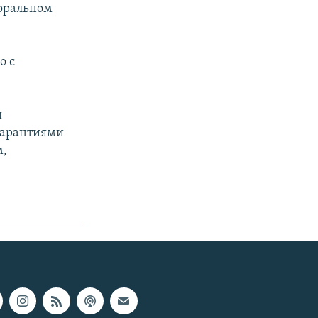
моральном
о с
и
гарантиями
м,