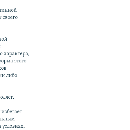
стинной
 своего
вой
я
о характера,
форма этого
ков
ии либо
оллег,
 избегает
альным
 условиях,