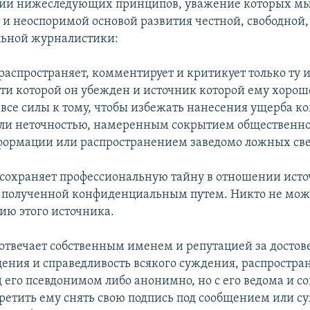
сии нижеследующих принципов, уважение которых мы
и неоспоримой основой развития честной, свободной,
льной журналистики:
 распространяет, комментирует и критикует только ту
сти которой он убежден и источник которой ему хорош
 все силы к тому, чтобы избежать нанесения ущерба ко
ли неточностью, намеренным сокрытием общественн
ормации или распространением заведомо ложных св
 сохраняет профессиональную тайну в отношении ист
 полученной конфиденциальным путем. Никто не мож
тию этого источника.
 отвечает собственным именем и репутацией за достов
щения и справедливость всякого суждения, распростран
 его псевдонимом либо анонимно, но с его ведома и со
претить ему снять свою подпись под сообщением или с