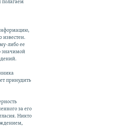
 полагаем
 информацию,
о известен.
му-либо ее
о значимой
едений.
очника
ет принудить
ерность
енного за его
гласия. Никто
уждением,