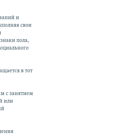
ований и
ыполняя свои
и
знаки пола,
социального
ащается в тот
ым с занятием
й или
ий
ления