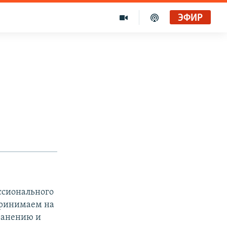
ЭФИР
ссионального
принимаем на
транению и