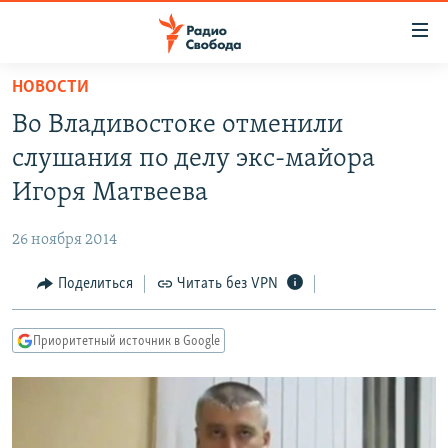
Ссылки
для
упрощенного
НОВОСТИ
ПРОГРАММЫ
доступа
Во Владивостоке отменили
ПОДКАСТЫ
Вернуться
слушания по делу экс-майора
к
АВТОРСКИЕ ПРОЕКТЫ
Игоря Матвеева
основному
ЦИТАТЫ СВОБОДЫ
содержанию
26 ноября 2014
Вернутся
МНЕНИЯ
к
Поделиться
Читать без VPN
КУЛЬТУРА
главной
навигации
IDEL.РЕАЛИИ
Приоритетный источник в Google
Вернутся
КАВКАЗ.РЕАЛИИ
к
СЕВЕР.РЕАЛИИ
поиску
СИБИРЬ.РЕАЛИИ