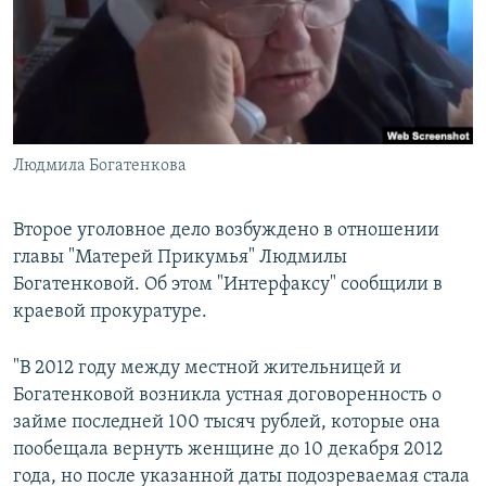
РАСПИСАНИЕ ВЕЩАНИЯ
ПОДПИШИТЕСЬ НА РАССЫЛКУ
СОЦИАЛЬНЫЕ СЕТИ
Людмила Богатенкова
Второе уголовное дело возбуждено в отношении
главы "Матерей Прикумья" Людмилы
Все сайты РСЕ/РС
Богатенковой. Об этом "Интерфаксу" сообщили в
краевой прокуратуре.
"В 2012 году между местной жительницей и
Богатенковой возникла устная договоренность о
займе последней 100 тысяч рублей, которые она
пообещала вернуть женщине до 10 декабря 2012
года, но после указанной даты подозреваемая стала