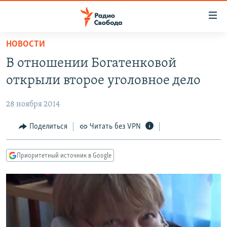
Ссылки
для
упрощенного
НОВОСТИ
ПРОГРАММЫ
доступа
В отношении Богатенковой
ПОДКАСТЫ
Вернуться
открыли второе уголовное дело
к
АВТОРСКИЕ ПРОЕКТЫ
основному
28 ноября 2014
ЦИТАТЫ СВОБОДЫ
содержанию
Вернутся
МНЕНИЯ
Поделиться
Читать без VPN
к
КУЛЬТУРА
главной
Приоритетный источник в Google
навигации
IDEL.РЕАЛИИ
Вернутся
КАВКАЗ.РЕАЛИИ
к
СЕВЕР.РЕАЛИИ
поиску
СИБИРЬ.РЕАЛИИ